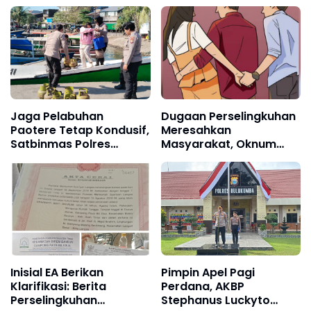
Titik Air Bersih
Lonard Bongkar Alur
Transaksi Lahan Tello
Baru
Jaga Pelabuhan
Dugaan Perselingkuhan
Paotere Tetap Kondusif,
Meresahkan
Satbinmas Polres
Masyarakat, Oknum
Pelabuhan Makassar
Kadus Paya Billi ll
Intensifkan Patroli
Diberhentikan
Kamtibmas
Inisial EA Berikan
Pimpin Apel Pagi
Klarifikasi: Berita
Perdana, AKBP
Perselingkuhan
Stephanus Luckyto