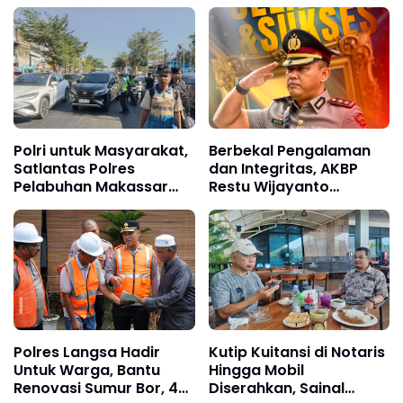
Polri untuk Masyarakat,
Berbekal Pengalaman
Satlantas Polres
dan Integritas, AKBP
Pelabuhan Makassar
Restu Wijayanto
Kawal Arus Penumpang
Mengemban Amanah
Kapal Sandar
Baru di Divhubinter Polri
Polres Langsa Hadir
Kutip Kuitansi di Notaris
Untuk Warga, Bantu
Hingga Mobil
Renovasi Sumur Bor, 40
Diserahkan, Sainal