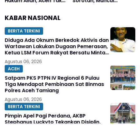
Hukum Allah, Aceh Tak
Sorotan, Muncul
Perlu Jadi Manusia
Dugaan Negosiasi
Paling Bodoh
hingga Upeti Berkala
KABAR NASIONAL
BERITA TERKINI
Diduga Ada Oknum Berkedok Aktivis dan
Wartawan Lakukan Dugaan Pemerasan,
Ketua LSM Forum Rakyat Bersatu Minta
Aparat Bertindak
Agustus 06, 2026
ACEH
Satpam PKS PTPN IV Regional 6 Pulau
Tiga Mendapat Pembinaan Sat Binmas
Polres Aceh Tamiang
Agustus 06, 2026
BERITA TERKINI
Pimpin Apel Pagi Perdana, AKBP
Stephanus Luckyto Tekankan Disiplin,
Kebersihan, dan Kecintaan terhadap
Organisasi
Agustus 06, 2026