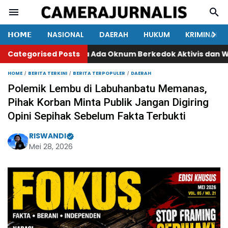
𝗛𝗢𝗠𝗘
NASIONAL
DAERAH
HUKUM
KRIMINAL
Categorised Posts
Diduga Ada Oknum Berkedok Aktivis dan Wartawan 
HOME
BERITA TERKINI
BERITA TERPOPULER
DAERAH
Polemik Lembu di Labuhanbatu Memanas,
Pihak Korban Minta Publik Jangan Digiring
Opini Sepihak Sebelum Fakta Terbukti
RISWANDI
Mei 28, 2026