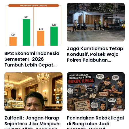
Terhadap Saya Adalah
Tekankan Disiplin,
Tidak Benar dan Dari
Kebersihan, dan
Narasumber Sesat
Kecintaan terhadap
Organisasi
Jaga Kamtibmas Tetap
BPS: Ekonomi Indonesia
Kondusif, Polsek Wajo
Semester I-2026
Polres Pelabuhan
Tumbuh Lebih Cepat
Makassar Intensifkan
dari Tahun 2025
Patroli KRYD
Zulfadli : Jangan Harap
Penindakan Rokok Ilegal
Sejahtera Jika Menjauhi
di Bangkalan Jadi