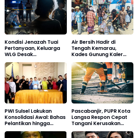
Kondisi Jenazah Tuai
Air Bersih Hadir di
Pertanyaan, Keluarga
Tengah Kemarau,
WLG Desak
Kades Gunung Kaler
Pengungkapan Fakta
Sampaikan Terima
Tanpa Konflik
Kasih kepada KJNI
Kepentingan
PWI Sulsel Lakukan
Pascabanjir, PUPR Kota
Konsolidasi Awal: Bahas
Langsa Respon Cepat
Pelantikan hingga
Tangani Kerusakan
Agenda Porwanas 2027
Jalan Seputaran Kota
Langsa