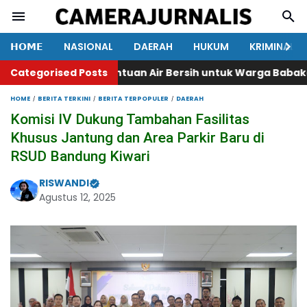
𝗛𝗢𝗠𝗘
NASIONAL
DAERAH
HUKUM
KRIMINAL
rah Salurkan Bantuan Air Bersih untuk Warga Babakan Ma
Categorised Posts
HOME
BERITA TERKINI
BERITA TERPOPULER
DAERAH
Komisi IV Dukung Tambahan Fasilitas
Khusus Jantung dan Area Parkir Baru di
RSUD Bandung Kiwari
RISWANDI
Agustus 12, 2025