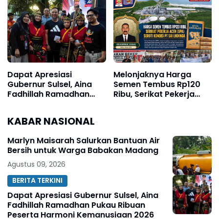
Proses Hukum, Bukan
Kebersihan, dan
Ajukan Praperadilan
Kecintaan terhadap
Organisasi
Dapat Apresiasi
Melonjaknya Harga
Gubernur Sulsel, Aina
Semen Tembus Rp120
Fadhillah Ramadhan
Ribu, Serikat Pekerja
Pukau Ribuan Peserta
Aceh (SPA) Soroti
Harmoni Kemanusiaan
Kondisi PT SAI Lhoknga
KABAR NASIONAL
2026
Marlyn Maisarah Salurkan Bantuan Air
Bersih untuk Warga Babakan Madang
Agustus 09, 2026
BERITA TERKINI
Dapat Apresiasi Gubernur Sulsel, Aina
Fadhillah Ramadhan Pukau Ribuan
Peserta Harmoni Kemanusiaan 2026