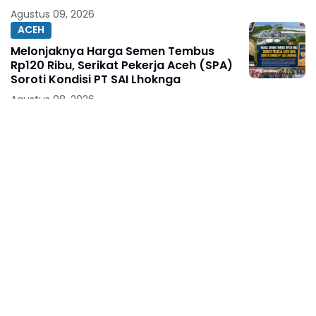
Agustus 09, 2026
ACEH
Melonjaknya Harga Semen Tembus
Rp120 Ribu, Serikat Pekerja Aceh (SPA)
Soroti Kondisi PT SAI Lhoknga
Agustus 08, 2026
BERITA TERKINI
Ketua Umum KJNI Ingatkan, Kritik
Pejabat Publik Jangan Abaikan Fakta di
Lapangan
Agustus 08, 2026
BERITA TERKINI
250 Bendera Merah Putih Dibagikan di
Jalan Nusantara Makassar, Sat Intelkam
Gandeng Komunitas Bajaj Maxim
Agustus 08, 2026
BERITA TERKINI
Diberitakan Tanpa Konfirmasi,