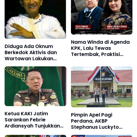
Nama Winda di Agenda
Diduga Ada Oknum
KPK, Lalu Tewas
Berkedok Aktivis dan
Tertembak, Praktisi
Wartawan Lakukan
Hukum: Jangan Ada
Dugaan Pemerasan,
Fakta yang Ditutup-
Ketua LSM Forum
Tutupi
Rakyat Bersatu Minta
Aparat Bertindak
Ketua KAKI Jatim
Pimpin Apel Pagi
Sarankan Febrie
Perdana, AKBP
Ardiansyah Tunjukkan
Stephanus Luckyto
Sikap dan Hormati
Tekankan Disiplin,