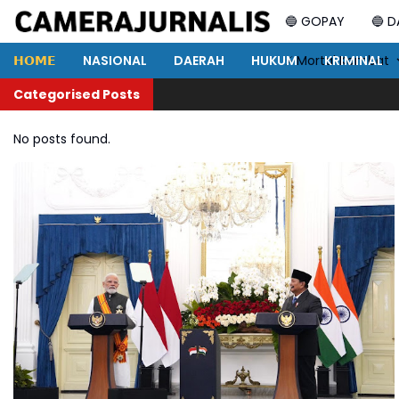
🔵 GOPAY
🔵 
𝗛𝗢𝗠𝗘
NASIONAL
DAERAH
HUKUM
⚡ Mortal Kombat
KRIMINAL
Categorised Posts
No posts found.