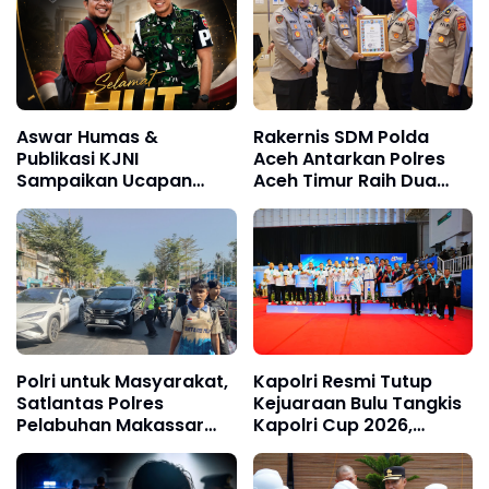
Jawab Bersama
Aswar Humas &
Rakernis SDM Polda
Publikasi KJNI
Aceh Antarkan Polres
Sampaikan Ucapan
Aceh Timur Raih Dua
Selamat Ulang Tahun
Penghargaan
kepada Komandan
Denpom XIV/4
Makassar
Polri untuk Masyarakat,
Kapolri Resmi Tutup
Satlantas Polres
Kejuaraan Bulu Tangkis
Pelabuhan Makassar
Kapolri Cup 2026,
Kawal Arus Penumpang
Tegaskan Komitmen
Kapal Sandar
Polri Dukung Prestasi