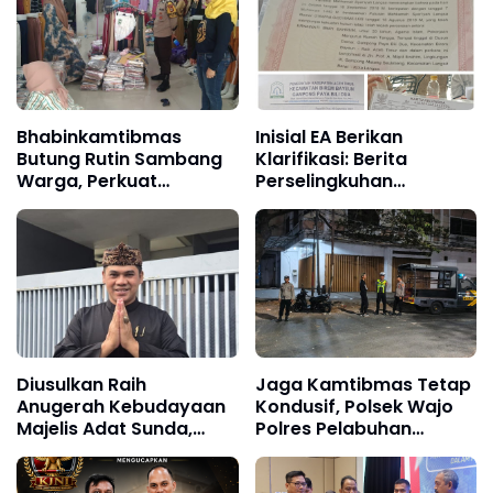
Bhabinkamtibmas
Inisial EA Berikan
Butung Rutin Sambang
Klarifikasi: Berita
Warga, Perkuat
Perselingkuhan
Keamanan Lingkungan
Terhadap Saya Adalah
Tidak Benar dan Dari
Narasumber Sesat
Diusulkan Raih
Jaga Kamtibmas Tetap
Anugerah Kebudayaan
Kondusif, Polsek Wajo
Majelis Adat Sunda,
Polres Pelabuhan
Kombes Hendra
Makassar Intensifkan
Rochmawan, Tanggung
Patroli KRYD