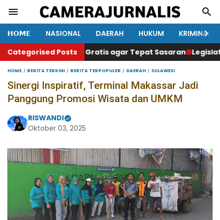
𝗛𝗢𝗠𝗘
NASIONAL
DAERAH
HUKUM
KRIMINAL
 Makan Bergizi Gratis agar Tepat Sasaran
Categorised Posts
Legislator Ger
HOME
BERITA TERKINI
BERITA TERPOPULER
DAERAH
SULAWESI
Sinergi Inspiratif, Terminal Makassar Jadi
Panggung Promosi Wisata dan UMKM
RISWANDI
Oktober 03, 2025