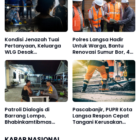
Atlet Nasional
Kondisi Jenazah Tuai
Polres Langsa Hadir
Pertanyaan, Keluarga
Untuk Warga, Bantu
WLG Desak
Renovasi Sumur Bor, 40
Pengungkapan Fakta
Titik Air Bersih
Tanpa Konflik
Kepentingan
Patroli Dialogis di
Pascabanjir, PUPR Kota
Barrang Lompo,
Langsa Respon Cepat
Bhabinkamtibmas
Tangani Kerusakan
Dengarkan Aspirasi
Jalan Seputaran Kota
Warga Pesisir
Langsa
KABAR NASIONAL