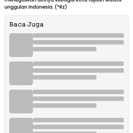
unggulan Indonesia. (*Rz)
𝙱𝚊𝚌𝚊 𝙹𝚞𝚐𝚊