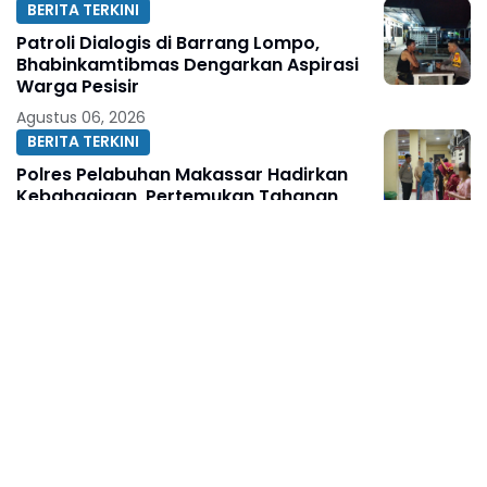
BERITA TERKINI
Patroli Dialogis di Barrang Lompo,
Bhabinkamtibmas Dengarkan Aspirasi
Warga Pesisir
Agustus 06, 2026
BERITA TERKINI
Polres Pelabuhan Makassar Hadirkan
Kebahagiaan, Pertemukan Tahanan
dengan Keluarga di Hari Istimewa
Pernikahan
Agustus 06, 2026
BERITA TERKINI
Kondisi Jenazah Tuai Pertanyaan,
Keluarga WLG Desak Pengungkapan
Fakta Tanpa Konflik Kepentingan
Agustus 06, 2026
ACEH
Pascabanjir, PUPR Kota Langsa Respon
Cepat Tangani Kerusakan Jalan
Seputaran Kota Langsa