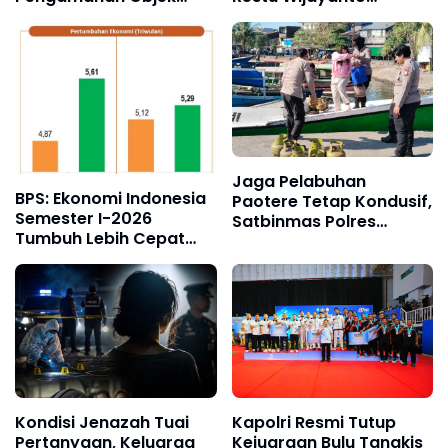
Wisata dan Car Free
Mengemban Amanah
Day
Baru di Divhubinter Polri
Jaga Pelabuhan
BPS: Ekonomi Indonesia
Paotere Tetap Kondusif,
Semester I-2026
Satbinmas Polres
Tumbuh Lebih Cepat
Pelabuhan Makassar
dari Tahun 2025
Intensifkan Patroli
Kamtibmas
Kondisi Jenazah Tuai
Kapolri Resmi Tutup
Pertanyaan, Keluarga
Kejuaraan Bulu Tangkis