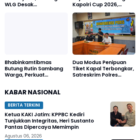
WLG Desak
Kapolri Cup 2026,
Pengungkapan Fakta
Tegaskan Komitmen
Tanpa Konflik
Polri Dukung Prestasi
Kepentingan
Atlet Nasional
Bhabinkamtibmas
Dua Modus Penipuan
Butung Rutin Sambang
Tiket Kapal Terbongkar,
Warga, Perkuat
Satreskrim Polres
Keamanan Lingkungan
Pelabuhan Makassar
Ungkap Kasus Menonjol
KABAR NASIONAL
BERITA TERKINI
Ketua KAKI Jatim: KPPBC Kediri
Tunjukkan Integritas, Heri Sustanto
Pantas Dipercaya Memimpin
Agustus 06, 2026