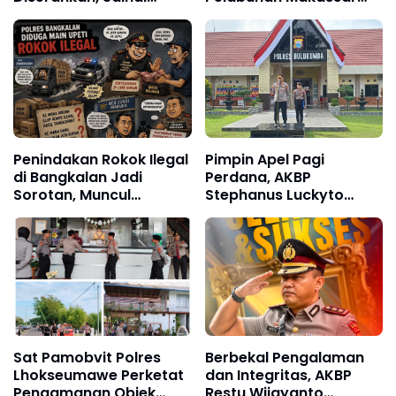
Lonard Bongkar Alur
Kawal Arus Penumpang
Transaksi Lahan Tello
Kapal Sandar
Baru
Penindakan Rokok Ilegal
Pimpin Apel Pagi
di Bangkalan Jadi
Perdana, AKBP
Sorotan, Muncul
Stephanus Luckyto
Dugaan Negosiasi
Tekankan Disiplin,
hingga Upeti Berkala
Kebersihan, dan
Kecintaan terhadap
Organisasi
Sat Pamobvit Polres
Berbekal Pengalaman
Lhokseumawe Perketat
dan Integritas, AKBP
Pengamanan Objek
Restu Wijayanto