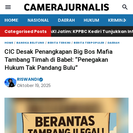
𝗛𝗢𝗠𝗘
NASIONAL
DAERAH
HUKUM
KRIMINAL
Categorised Posts
Ketua KAKI Jatim: KPPBC Kediri Tunjukkan Integrita
HOME
BANGKA BELITUNG
BERITA TERKINI
BERITA TERPOPULER
DAERAH
CIC Desak Penangkapan Big Bos Mafia
Tambang Timah di Babel: “Penegakan
Hukum Tak Pandang Bulu”
RISWANDI
Oktober 19, 2025