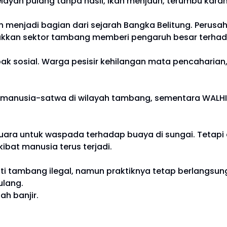
elayan pulang tanpa hasil, ikan menjauh, terumbu karan
 menjadi bagian dari sejarah Bangka Belitung. Perusa
jukkan sektor tambang memberi pengaruh besar terhad
osial. Warga pesisir kehilangan mata pencaharian, a
 manusia-satwa di wilayah tambang, sementara WALHI m
suara untuk waspada terhadap buaya di sungai. Tetapi 
bat manusia terus terjadi.
oti tambang ilegal, namun praktiknya tetap berlangsu
ulang.
ah banjir.