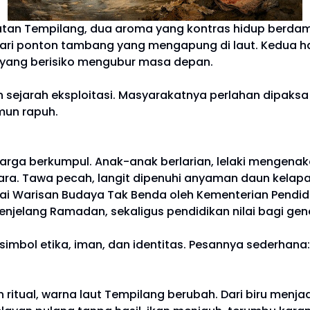
an Tempilang, dua aroma yang kontras hidup berdampin
lar dari ponton tambang yang mengapung di laut. Kedua
n yang berisiko mengubur masa depan.
 sejarah eksploitasi. Masyarakatnya perlahan dipaks
mun rapuh.
uan warga berkumpul. Anak-anak berlarian, lelaki men
ara. Tawa pecah, langit dipenuhi anyaman daun kelapa 
ai Warisan Budaya Tak Benda oleh Kementerian Pendidika
enjelang Ramadan, sekaligus pendidikan nilai bagi gen
imbol etika, iman, dan identitas. Pesannya sederhana:
itual, warna laut Tempilang berubah. Dari biru menjad