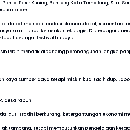
ntai Pasir Kuning, Benteng Kota Tempilang, Silat Seram
rusak alam.
da dapat menjadi fondasi ekonomi lokal, sementara 
yarakat tanpa kerusakan ekologis. Di berbagai daer
etupat sebagai festival budaya.
sih lebih menarik dibanding pembangunan jangka pan
ah kaya sumber daya tetapi miskin kualitas hidup. Lap
k, desa rapuh.
da laut. Tradisi berkurang, ketergantungan ekonomi m
olak tambang, tetapi membutuhkan pengelolaan ketat: