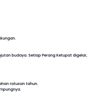
gkungan.
tan budaya. Setiap Perang Ketupat digelar,
ahan ratusan tahun.
ampungnya.