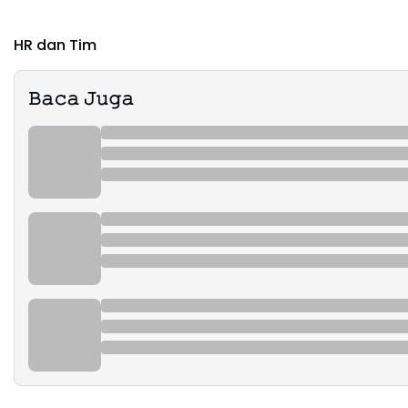
HR dan Tim
𝙱𝚊𝚌𝚊 𝙹𝚞𝚐𝚊