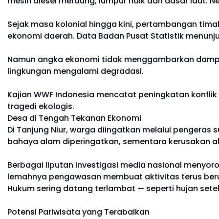
mesin diesel meraung, lumpur naik dari dasar laut. N
Sejak masa kolonial hingga kini, pertambangan timah
ekonomi daerah. Data Badan Pusat Statistik menun
Namun angka ekonomi tidak menggambarkan dampak s
lingkungan mengalami degradasi.
Kajian WWF Indonesia mencatat peningkatan konflik
tragedi ekologis.
Desa di Tengah Tekanan Ekonomi
Di Tanjung Niur, warga diingatkan melalui pengeras 
bahaya alam diperingatkan, sementara kerusakan aki
Berbagai liputan investigasi media nasional menyor
lemahnya pengawasan membuat aktivitas terus ber
Hukum sering datang terlambat — seperti hujan setel
Potensi Pariwisata yang Terabaikan