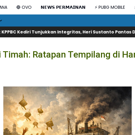
DANA
🔵 OVO
𝗡𝗘𝗪𝗦 𝗣𝗘𝗥𝗠𝗔𝗜𝗡𝗔𝗡
⚡ PUBG MOBILE
ukkan Integritas, Heri Sustanto Pantas Dipercaya Memimpi
i Timah: Ratapan Tempilang di Ha