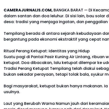
CAMERAJURNALIS.COM,
BANGKA BARAT — Di Kecamat
dalam santan dan doa leluhur. Di sisi lain, bau so
desa: tradisi yang menjaga ingatan, dan penggalia
Tempilang berada di antara sejarah kebudayaan dan
bergantung pada ekonomi ekstraktif yang cepat na
Ritual Perang Ketupat: Identitas yang Hidup
Suatu pagi di Pantai Pasir Kuning Air Lintang, rib
ketupat. Doa dibacakan, lalu ketupat dilempar ke ud
Tradisi Perang Ketupat Tempilang telah diakui sebag
bukan sekadar perayaan, tetapi tolak bala, syukur m
Bagi masyarakat, ketupat bukan hanya makanan. Ia s
usulnya.
Laut yang Berubah Warna Namun jauh dari keramaian r