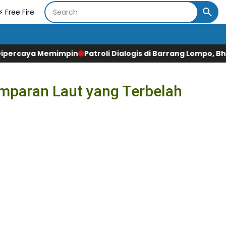
⚡ Free Fire
n
Patroli Dialogis di Barrang Lompo, Bhabinkamtibmas Den
mparan Laut yang Terbelah