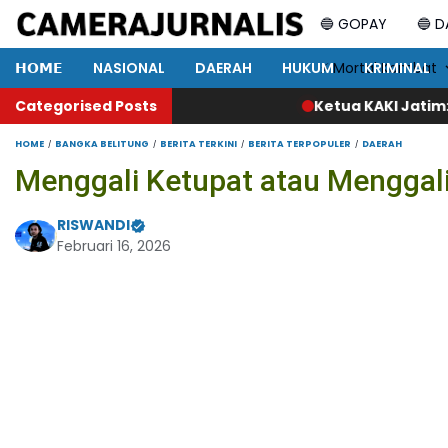
🔵 GOPAY
🔵 
𝗛𝗢𝗠𝗘
NASIONAL
DAERAH
HUKUM
⚡ Mortal Kombat
KRIMINAL
Categorised Posts
Ketua KAKI Jatim: KPPBC Kediri Tunj
HOME
BANGKA BELITUNG
BERITA TERKINI
BERITA TERPOPULER
DAERAH
Menggali Ketupat atau Menggal
RISWANDI
Februari 16, 2026