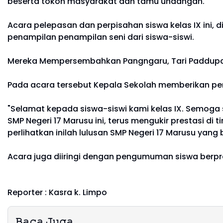
beserta tokoh masyarakat dan tamu undangan.
Acara pelepasan dan perpisahan siswa kelas IX ini, 
penampilan penampilan seni dari siswa-siswi.
Mereka Mempersembahkan Pangngaru, Tari Paddupa, P
Pada acara tersebut Kepala Sekolah memberikan pen
"Selamat kepada siswa-siswi kami kelas IX. Semoga s
SMP Negeri 17 Marusu ini, terus mengukir prestasi di
perlihatkan inilah lulusan SMP Negeri 17 Marusu yang
Acara juga diiringi dengan pengumuman siswa berpre
Reporter : Kasra k. Limpo
𝙱𝚊𝚌𝚊 𝙹𝚞𝚐𝚊