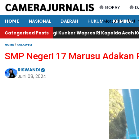
🔵 GOPAY
🔵 
𝗛𝗢𝗠𝗘
NASIONAL
DAERAH
HUKUM
⚡ Mortal Kombat
KRIMINAL
Kunker Wapres RI Kapolda Aceh Kunjungi Polres Gayo
Categorised Posts
Leg
HOME
SULAWESI
SMP Negeri 17 Marusu Adakan 
RISWANDI
Juni 08, 2024