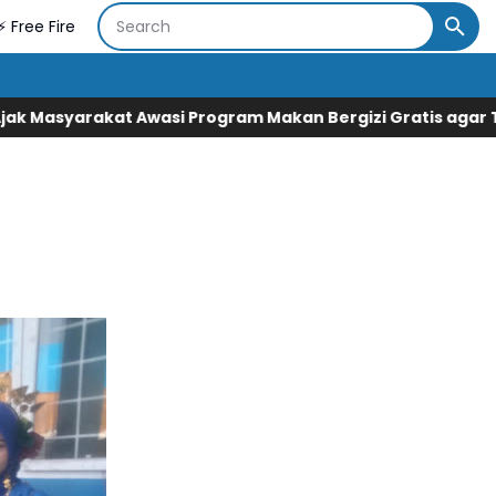
⚡ Free Fire
rogram Makan Bergizi Gratis agar Tepat Sasaran
Legislat