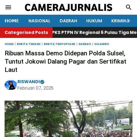
𝗛𝗢𝗠𝗘
NASIONAL
DAERAH
HUKUM
KRIMINAL
Categorised Posts
Satpam PKS PTPN IV Regional 6 Pulau Tiga Mendapat 
HOME
BERITA TERKINI
BERITA TERPOPULER
DAERAH
SULAWESI
Ribuan Massa Demo Didepan Polda Sulsel,
Tuntut Jokowi Dalang Pagar dan Sertifikat
Laut
RISWANDI
Februari 07, 2025