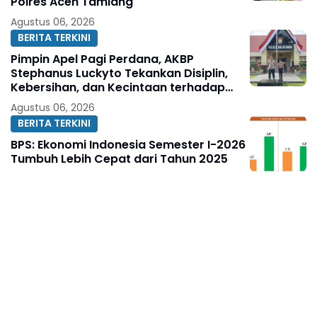
Polres Aceh Tamiang
Agustus 06, 2026
BERITA TERKINI
Pimpin Apel Pagi Perdana, AKBP
Stephanus Luckyto Tekankan Disiplin,
Kebersihan, dan Kecintaan terhadap
Organisasi
Agustus 06, 2026
BERITA TERKINI
BPS: Ekonomi Indonesia Semester I-2026
Tumbuh Lebih Cepat dari Tahun 2025
Agustus 06, 2026
BERITA TERKINI
Aswar Humas & Publikasi KJNI
Sampaikan Ucapan Selamat Ulang
Tahun kepada Komandan Denpom XIV/4
Makassar
Agustus 06, 2026
BERITA TERKINI
Dua Modus Penipuan Tiket Kapal
Terbongkar, Satreskrim Polres