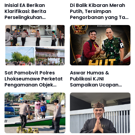
Inisial EA Berikan
Di Balik Kibaran Merah
Klarifikasi: Berita
Putih, Tersimpan
Perselingkuhan
Pengorbanan yang Tak
Terhadap Saya Adalah
Boleh Dilupakan
Tidak Benar dan Dari
Narasumber Sesat
Sat Pamobvit Polres
Aswar Humas &
Lhokseumawe Perketat
Publikasi KJNI
Pengamanan Objek
Sampaikan Ucapan
Wisata dan Car Free
Selamat Ulang Tahun
Day
kepada Komandan
Denpom XIV/4
Makassar