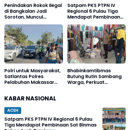
Penindakan Rokok Ilegal
Satpam PKS PTPN IV
di Bangkalan Jadi
Regional 6 Pulau Tiga
Sorotan, Muncul
Mendapat Pembinaan
Dugaan Negosiasi
Sat Binmas Polres Aceh
hingga Upeti Berkala
Tamiang
Polri untuk Masyarakat,
Bhabinkamtibmas
Satlantas Polres
Butung Rutin Sambang
Pelabuhan Makassar
Warga, Perkuat
Kawal Arus Penumpang
Keamanan Lingkungan
Kapal Sandar
KABAR NASIONAL
ACEH
Satpam PKS PTPN IV Regional 6 Pulau
Tiga Mendapat Pembinaan Sat Binmas