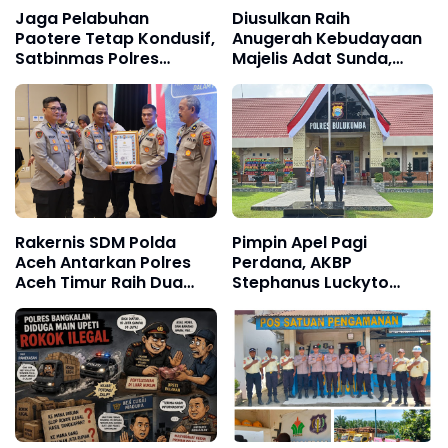
Jaga Pelabuhan
Diusulkan Raih
Paotere Tetap Kondusif,
Anugerah Kebudayaan
Satbinmas Polres
Majelis Adat Sunda,
Pelabuhan Makassar
Kombes Hendra
Intensifkan Patroli
Rochmawan, Tanggung
Kamtibmas
Jawab Bersama
Rakernis SDM Polda
Pimpin Apel Pagi
Aceh Antarkan Polres
Perdana, AKBP
Aceh Timur Raih Dua
Stephanus Luckyto
Penghargaan
Tekankan Disiplin,
Kebersihan, dan
Kecintaan terhadap
Organisasi