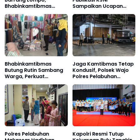
Bhabinkamtibmas
Sampaikan Ucapan
Dengarkan Aspirasi
Selamat Ulang Tahun
Warga Pesisir
kepada Komandan
Denpom XIV/4
Makassar
Bhabinkamtibmas
Jaga Kamtibmas Tetap
Butung Rutin Sambang
Kondusif, Polsek Wajo
Warga, Perkuat
Polres Pelabuhan
Keamanan Lingkungan
Makassar Intensifkan
Patroli KRYD
Polres Pelabuhan
Kapolri Resmi Tutup