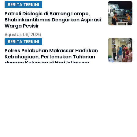
BERITA TERKINI
Patroli Dialogis di Barrang Lompo,
Bhabinkamtibmas Dengarkan Aspirasi
Warga Pesisir
Agustus 06, 2026
BERITA TERKINI
Polres Pelabuhan Makassar Hadirkan
Kebahagiaan, Pertemukan Tahanan
dengan Keluarga di Hari Istimewa
Pernikahan
Agustus 06, 2026
BERITA TERKINI
Kondisi Jenazah Tuai Pertanyaan,
Keluarga WLG Desak Pengungkapan
Fakta Tanpa Konflik Kepentingan
Agustus 06, 2026
ACEH
Pascabanjir, PUPR Kota Langsa Respon
Cepat Tangani Kerusakan Jalan
Seputaran Kota Langsa