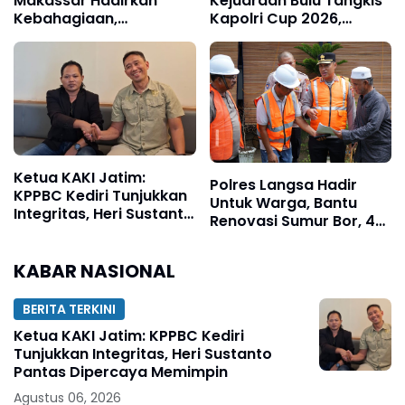
Makassar Hadirkan
Kejuaraan Bulu Tangkis
Kebahagiaan,
Kapolri Cup 2026,
Pertemukan Tahanan
Tegaskan Komitmen
dengan Keluarga di Hari
Polri Dukung Prestasi
Istimewa Pernikahan
Atlet Nasional
Ketua KAKI Jatim:
Polres Langsa Hadir
KPPBC Kediri Tunjukkan
Untuk Warga, Bantu
Integritas, Heri Sustanto
Renovasi Sumur Bor, 40
Pantas Dipercaya
Titik Air Bersih
Memimpin
KABAR NASIONAL
BERITA TERKINI
Ketua KAKI Jatim: KPPBC Kediri
Tunjukkan Integritas, Heri Sustanto
Pantas Dipercaya Memimpin
Agustus 06, 2026