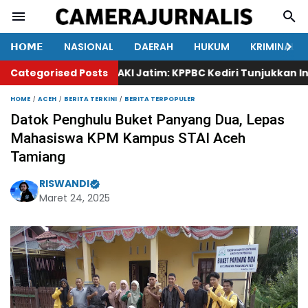
𝗛𝗢𝗠𝗘
NASIONAL
DAERAH
HUKUM
KRIMINAL
Categorised Posts
Ketua KAKI Jatim: KPPBC Kediri Tunjukkan Integrit
HOME
ACEH
BERITA TERKINI
BERITA TERPOPULER
Datok Penghulu Buket Panyang Dua, Lepas
Mahasiswa KPM Kampus STAI Aceh
Tamiang
RISWANDI
Maret 24, 2025