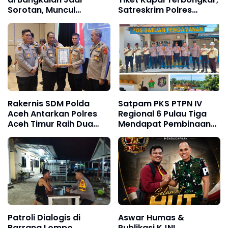
Sorotan, Muncul
Satreskrim Polres
Dugaan Negosiasi
Pelabuhan Makassar
hingga Upeti Berkala
Ungkap Kasus Menonjol
Rakernis SDM Polda
Satpam PKS PTPN IV
Aceh Antarkan Polres
Regional 6 Pulau Tiga
Aceh Timur Raih Dua
Mendapat Pembinaan
Penghargaan
Sat Binmas Polres Aceh
Tamiang
Patroli Dialogis di
Aswar Humas &
Barrang Lompo,
Publikasi KJNI