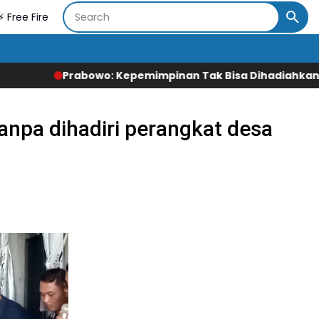
⚡ Free Fire
pemimpinan Tak Bisa Dihadiahkan, Lahir Lewat Kesulitan
anpa dihadiri perangkat desa