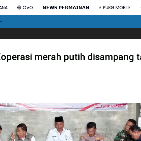
DANA
🔵 OVO
𝗡𝗘𝗪𝗦 𝗣𝗘𝗥𝗠𝗔𝗜𝗡𝗔𝗡
⚡ PUBG MOBILE
Prabowo: Ke
 Koperasi merah putih disampang t