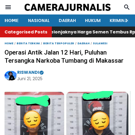
𝗛𝗢𝗠𝗘
NASIONAL
DAERAH
HUKUM
KRIMINAL
Categorised Posts
Melonjaknya Harga Semen Tembus Rp120 Ribu, 
HOME
BERITA TERKINI
BERITA TERPOPULER
DAERAH
SULAWESI
Operasi Antik Jalan 12 Hari, Puluhan
Tersangka Narkoba Tumbang di Makassar
RISWANDI
Juni 21, 2025