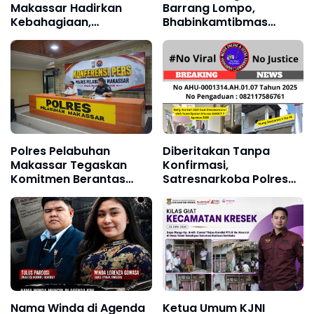
Makassar Hadirkan
Barrang Lompo,
Kebahagiaan,
Bhabinkamtibmas
Pertemukan Tahanan
Dengarkan Aspirasi
dengan Keluarga di Hari
Warga Pesisir
Istimewa Pernikahan
Polres Pelabuhan
Diberitakan Tanpa
Makassar Tegaskan
Konfirmasi,
Komitmen Berantas
Satresnarkoba Polres
Narkoba, 80 Tersangka
Cimahi dan Yayasan
Diamankan dalam Tiga
Ultra Jadi Korban
Bulan
Narasi Sepihak
Nama Winda di Agenda
Ketua Umum KJNI