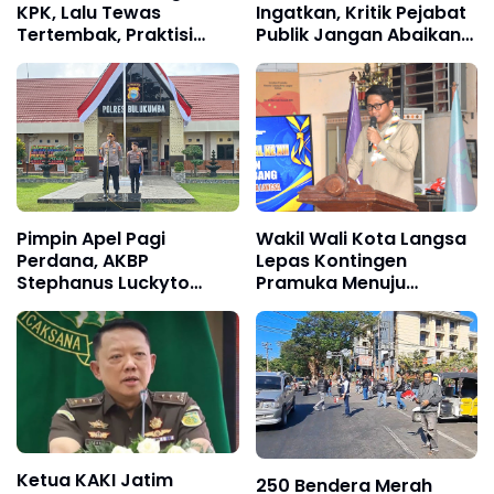
KPK, Lalu Tewas
Ingatkan, Kritik Pejabat
Tertembak, Praktisi
Publik Jangan Abaikan
Hukum: Jangan Ada
Fakta di Lapangan
Fakta yang Ditutup-
Tutupi
Pimpin Apel Pagi
Wakil Wali Kota Langsa
Perdana, AKBP
Lepas Kontingen
Stephanus Luckyto
Pramuka Menuju
Tekankan Disiplin,
Jambore Nasional XII
Kebersihan, dan
Tahun 2026
Kecintaan terhadap
Organisasi
Ketua KAKI Jatim
250 Bendera Merah