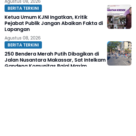
Agustus 08, 2026
BERITA TERKINI
Ketua Umum KJNI Ingatkan, Kritik
Pejabat Publik Jangan Abaikan Fakta di
Lapangan
Agustus 08, 2026
BERITA TERKINI
250 Bendera Merah Putih Dibagikan di
Jalan Nusantara Makassar, Sat Intelkam
Gandeng Komunitas Bajaj Maxim
Agustus 08, 2026
BERITA TERKINI
Diberitakan Tanpa Konfirmasi,
Satresnarkoba Polres Cimahi dan
Yayasan Ultra Jadi Korban Narasi
Sepihak
Agustus 08, 2026
BERITA TERKINI
Air Bersih Hadir di Tengah Kemarau,
Kades Gunung Kaler Sampaikan Terima