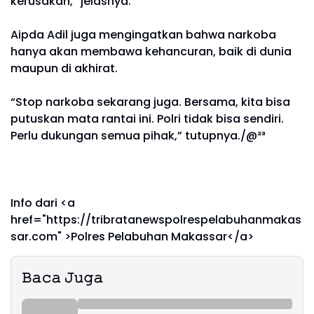
kerusakan,” jelasnya.
Aipda Adil juga mengingatkan bahwa narkoba
hanya akan membawa kehancuran, baik di dunia
maupun di akhirat.
“Stop narkoba sekarang juga. Bersama, kita bisa
putuskan mata rantai ini. Polri tidak bisa sendiri.
Perlu dukungan semua pihak,” tutupnya./@²³
Info dari <a
href="https://tribratanewspolrespelabuhanmakas
sar.com" >Polres Pelabuhan Makassar</a>
𝙱𝚊𝚌𝚊 𝙹𝚞𝚐𝚊