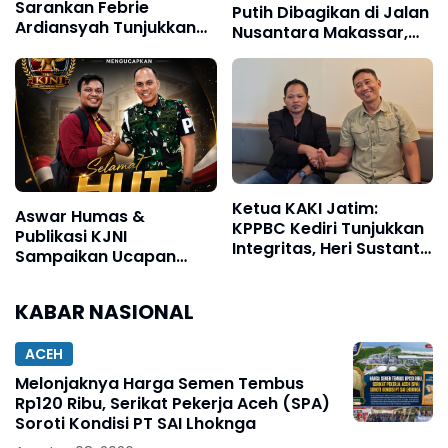
Sarankan Febrie
Putih Dibagikan di Jalan
Ardiansyah Tunjukkan
Nusantara Makassar,
Sikap dan Hormati
Sat Intelkam Gandeng
Proses Hukum, Bukan
Komunitas Bajaj Maxim
Ajukan Praperadilan
Ketua KAKI Jatim:
Aswar Humas &
KPPBC Kediri Tunjukkan
Publikasi KJNI
Integritas, Heri Sustanto
Sampaikan Ucapan
Pantas Dipercaya
Selamat Ulang Tahun
Memimpin
kepada Komandan
KABAR NASIONAL
Denpom XIV/4
Makassar
ACEH
Melonjaknya Harga Semen Tembus
Rp120 Ribu, Serikat Pekerja Aceh (SPA)
Soroti Kondisi PT SAI Lhoknga