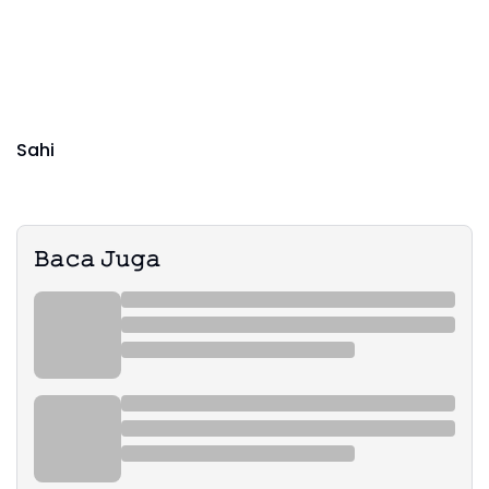
Sahi
𝙱𝚊𝚌𝚊 𝙹𝚞𝚐𝚊