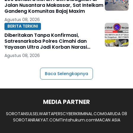
Jalan Nusantara Makassar, Sat Intelkam
Gandeng Komunitas Bajaj Maxim
Agustus 08, 2026
BERITA TERKINI
Diberitakan Tanpa Konfirmasi,
Satresnarkoba Polres Cimahi dan
Yayasan Ultra Jadi Korban Narasi
Sepihak
Agustus 08, 2026
Baca Selengkapnya
MEDIA PARTNER
SOROTANSULSEL
WARTAPERS
CYBERKRIMINAL.COM
GARUDA 08
SOROTANRAKYAT.COM
Tintahukum.com
MACAN ASIA