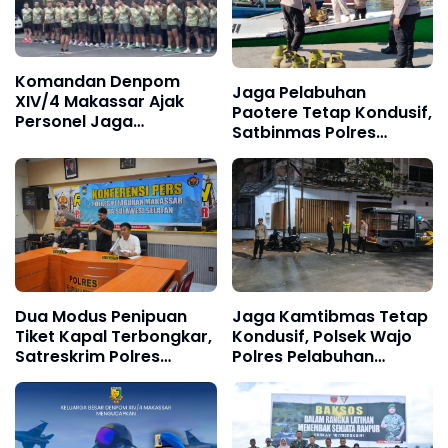
Komandan Denpom
Jaga Pelabuhan
XIV/4 Makassar Ajak
Paotere Tetap Kondusif,
Personel Jaga
Satbinmas Polres
Kebugaran dan
Pelabuhan Makassar
Kebersihan Lingkungan
Intensifkan Patroli
Melalui Olahraga
Kamtibmas
Bersama
Dua Modus Penipuan
Jaga Kamtibmas Tetap
Tiket Kapal Terbongkar,
Kondusif, Polsek Wajo
Satreskrim Polres
Polres Pelabuhan
Pelabuhan Makassar
Makassar Intensifkan
Ungkap Kasus Menonjol
Patroli KRYD