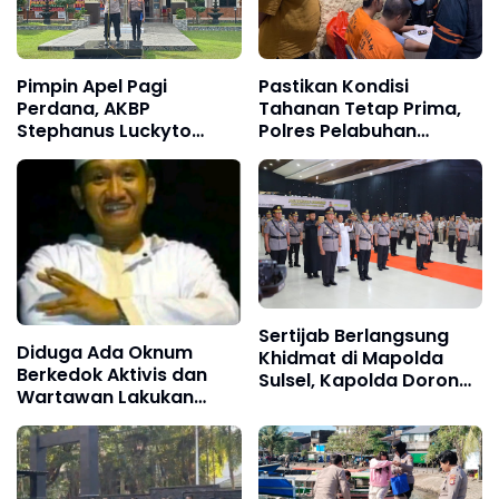
Pimpin Apel Pagi
Pastikan Kondisi
Perdana, AKBP
Tahanan Tetap Prima,
Stephanus Luckyto
Polres Pelabuhan
Tekankan Disiplin,
Makassar Bersama
Kebersihan, dan
Biddokkes Polda Sulsel
Kecintaan terhadap
Gelar Rikkes
Organisasi
Sertijab Berlangsung
Diduga Ada Oknum
Khidmat di Mapolda
Berkedok Aktivis dan
Sulsel, Kapolda Dorong
Wartawan Lakukan
Inovasi,
Dugaan Pemerasan,
Profesionalisme, dan
Ketua LSM Forum
Kolaborasi dengan TNI
Rakyat Bersatu Minta
serta Pemerintah
Aparat Bertindak
Daerah