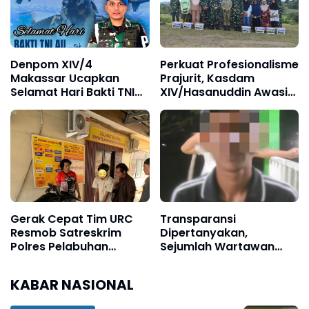
Denpom XIV/4
Perkuat Profesionalisme
Makassar Ucapkan
Prajurit, Kasdam
Selamat Hari Bakti TNI
XIV/Hasanuddin Awasi
AU ke-79, Perkuat
Langsung Latbakjatrat
Sinergi Demi Indonesia
Ranpur Yonkav
Maju
10/Mendagiri
Gerak Cepat Tim URC
Transparansi
Resmob Satreskrim
Dipertanyakan,
Polres Pelabuhan
Sejumlah Wartawan
Makassar Bekuk Pencuri
Diduga Diblokir oleh
Solar dan Dongkrak
Kapolsek Camplong
KABAR NASIONAL
Truk