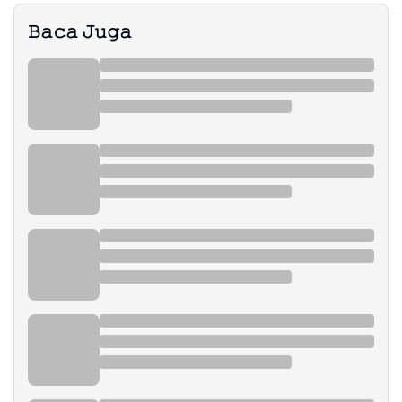
𝙱𝚊𝚌𝚊 𝙹𝚞𝚐𝚊