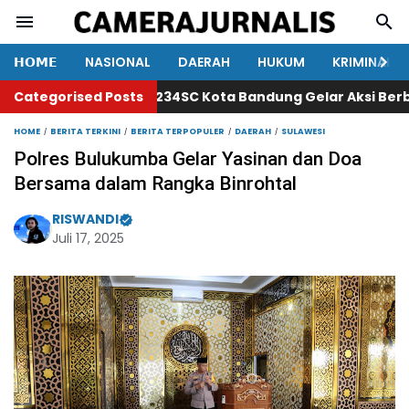
𝗛𝗢𝗠𝗘
NASIONAL
DAERAH
HUKUM
KRIMINAL
Categorised Posts
234SC Kota Bandung Gelar Aksi Berbagi 
HOME
BERITA TERKINI
BERITA TERPOPULER
DAERAH
SULAWESI
Polres Bulukumba Gelar Yasinan dan Doa
Bersama dalam Rangka Binrohtal
RISWANDI
Juli 17, 2025