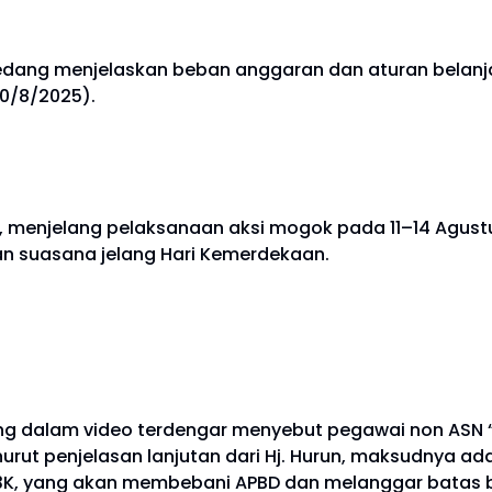
sedang menjelaskan beban anggaran dan aturan belan
10/8/2025).
 menjelang pelaksanaan aksi mogok pada 11–14 Agustus
n suasana jelang Hari Kemerdekaan.
ang dalam video terdengar menyebut pegawai non ASN “
ut penjelasan lanjutan dari Hj. Hurun, maksudnya adal
P3K, yang akan membebani APBD dan melanggar batas be