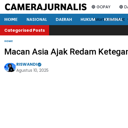
🔵 GOPAY
🔵 
𝗛𝗢𝗠𝗘
NASIONAL
DAERAH
HUKUM
⚡ Mortal Kombat
KRIMINAL
Categorised Posts
HOME
Macan Asia Ajak Redam Ketegang
RISWANDI
Agustus 10, 2025