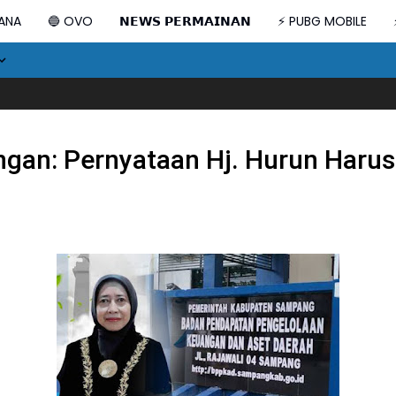
DANA
🔵 OVO
𝗡𝗘𝗪𝗦 𝗣𝗘𝗥𝗠𝗔𝗜𝗡𝗔𝗡
⚡ PUBG MOBILE
an: Pernyataan Hj. Hurun Harus 