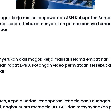
gok kerja massal pegawai non ASN Kabupaten Sampan
al secara terbuka menyatakan pembelaannya terhadap
waan.
rukan aksi mogok kerja massal selama empat hari, da
buah rapat DPRD. Potongan video pernyataan tersebut 
af.
un Ien, Kepala Badan Pendapatan Pengelolaan Keuanga
l, angkat suara membela BPPKAD dan menyayangkan pe