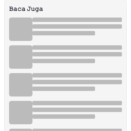
𝙱𝚊𝚌𝚊 𝙹𝚞𝚐𝚊