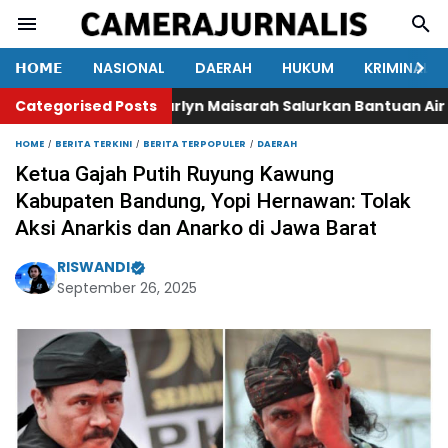
𝗛𝗢𝗠𝗘
NASIONAL
DAERAH
HUKUM
KRIMINAL
Categorised Posts
Marlyn Maisarah Salurkan Bantuan Air Bersi
HOME
BERITA TERKINI
BERITA TERPOPULER
DAERAH
Ketua Gajah Putih Ruyung Kawung
Kabupaten Bandung, Yopi Hernawan: Tolak
Aksi Anarkis dan Anarko di Jawa Barat
RISWANDI
September 26, 2025