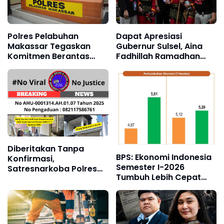
Polres Pelabuhan
Dapat Apresiasi
Makassar Tegaskan
Gubernur Sulsel, Aina
Komitmen Berantas
Fadhillah Ramadhan
Narkoba, 80 Tersangka
Pukau Ribuan Peserta
Diamankan dalam Tiga
Harmoni Kemanusiaan
Bulan
2026
Diberitakan Tanpa
BPS: Ekonomi Indonesia
Konfirmasi,
Semester I-2026
Satresnarkoba Polres
Tumbuh Lebih Cepat
Cimahi dan Yayasan
dari Tahun 2025
Ultra Jadi Korban
Narasi Sepihak