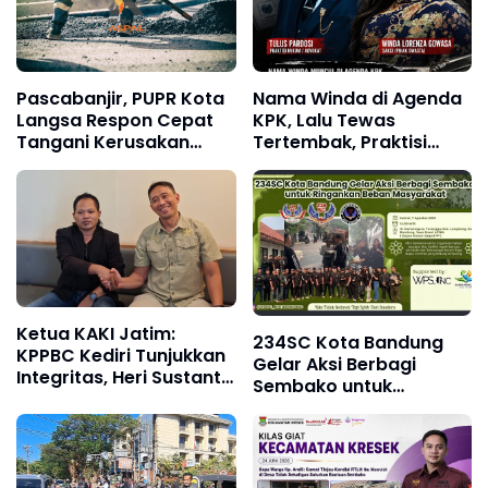
Pascabanjir, PUPR Kota
Nama Winda di Agenda
Langsa Respon Cepat
KPK, Lalu Tewas
Tangani Kerusakan
Tertembak, Praktisi
Jalan Seputaran Kota
Hukum: Jangan Ada
Langsa
Fakta yang Ditutup-
Tutupi
Ketua KAKI Jatim:
234SC Kota Bandung
KPPBC Kediri Tunjukkan
Gelar Aksi Berbagi
Integritas, Heri Sustanto
Sembako untuk
Pantas Dipercaya
Ringankan Beban
Memimpin
Masyarakat