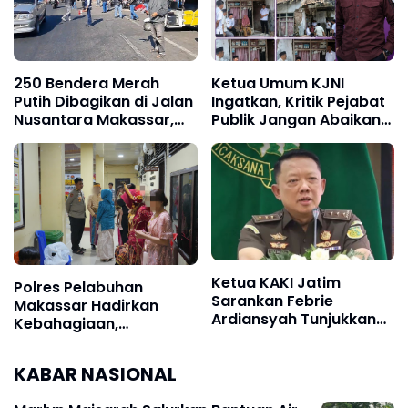
250 Bendera Merah
Ketua Umum KJNI
Putih Dibagikan di Jalan
Ingatkan, Kritik Pejabat
Nusantara Makassar,
Publik Jangan Abaikan
Sat Intelkam Gandeng
Fakta di Lapangan
Komunitas Bajaj Maxim
Ketua KAKI Jatim
Polres Pelabuhan
Sarankan Febrie
Makassar Hadirkan
Ardiansyah Tunjukkan
Kebahagiaan,
Sikap dan Hormati
Pertemukan Tahanan
Proses Hukum, Bukan
dengan Keluarga di Hari
KABAR NASIONAL
Ajukan Praperadilan
Istimewa Pernikahan