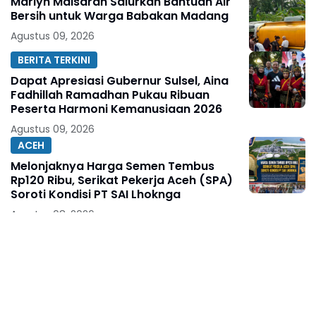
Marlyn Maisarah Salurkan Bantuan Air
Bersih untuk Warga Babakan Madang
Agustus 09, 2026
BERITA TERKINI
Dapat Apresiasi Gubernur Sulsel, Aina
Fadhillah Ramadhan Pukau Ribuan
Peserta Harmoni Kemanusiaan 2026
Agustus 09, 2026
ACEH
Melonjaknya Harga Semen Tembus
Rp120 Ribu, Serikat Pekerja Aceh (SPA)
Soroti Kondisi PT SAI Lhoknga
Agustus 08, 2026
BERITA TERKINI
Ketua Umum KJNI Ingatkan, Kritik
Pejabat Publik Jangan Abaikan Fakta di
Lapangan
Agustus 08, 2026
BERITA TERKINI