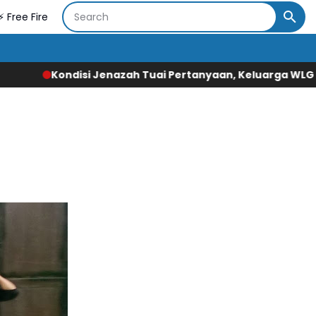
⚡ Free Fire
h Tuai Pertanyaan, Keluarga WLG Desak Pengungkapan Fa