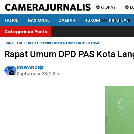
🔵 GOPAY
🔵 
𝗛𝗢𝗠𝗘
NASIONAL
DAERAH
HUKUM
⚡ Mortal Kombat
KRIMINAL
Categorised Posts
HOME
ACEH
BERITA TERKINI
BERITA TERPOPULER
DAERAH
Rapat Umum DPD PAS Kota Lang
RISWANDI
September 28, 2025