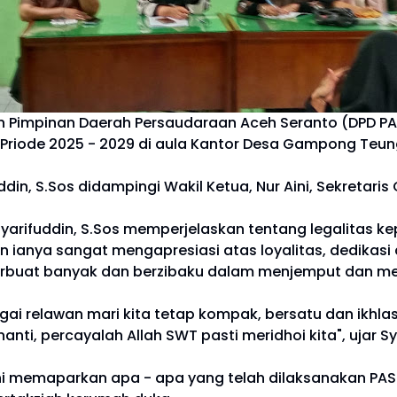
 Pimpinan Daerah Persaudaraan Aceh Seranto (DPD PA
a Priode 2025 - 2029 di aula Kantor Desa Gampong Teu
din, S.Sos didampingi Wakil Ketua, Nur Aini, Sekretaris
arifuddin, S.Sos memperjelaskan tentang legalitas 
 ianya sangat mengapresiasi atas loyalitas, dedikas
erbuat banyak dan berzibaku dalam menjemput dan men
agai relawan mari kita tetap kompak, bersatu dan ikh
nti, percayalah Allah SWT pasti meridhoi kita", ujar Sy
Aini memaparkan apa - apa yang telah dilaksanakan P