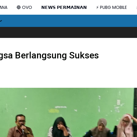
DANA
🔵 OVO
𝗡𝗘𝗪𝗦 𝗣𝗘𝗥𝗠𝗔𝗜𝗡𝗔𝗡
⚡ PUBG MOBILE
Kondisi Jenaza
sa Berlangsung Sukses