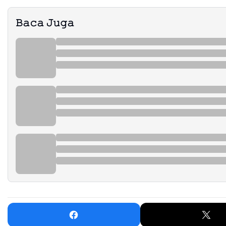
𝙱𝚊𝚌𝚊 𝙹𝚞𝚐𝚊