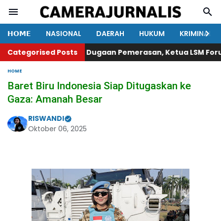
𝗛𝗢𝗠𝗘
NASIONAL
DAERAH
HUKUM
KRIMINAL
rtawan Lakukan Dugaan Pemerasan, Ketua LSM Forum Raky
Categorised Posts
HOME
Baret Biru Indonesia Siap Ditugaskan ke
Gaza: Amanah Besar
RISWANDI
Oktober 06, 2025