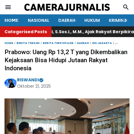
𝗛𝗢𝗠𝗘
NASIONAL
DAERAH
HUKUM
KRIMINAL
Categorised Posts
Zulfadli, S.Sos.I., M.M., Ajak Rakyat Berpikiran Cerda
HOME
BERITA TERKINI
BERITA TERPOPULER
DAERAH
DKI JAKARTA
NASIONAL
Prabowo: Uang Rp 13,2 T yang Dikembalikan
Kejaksaan Bisa Hidupi Jutaan Rakyat
Indonesia
RISWANDI
Oktober 21, 2025