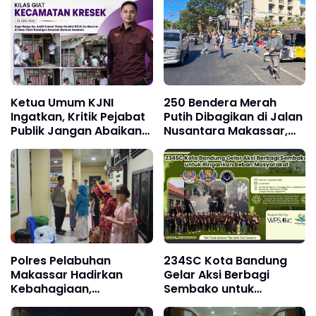
Ketua LSM Forum
Rakyat Bersatu Minta
Aparat Bertindak
Ketua Umum KJNI
250 Bendera Merah
Ingatkan, Kritik Pejabat
Putih Dibagikan di Jalan
Publik Jangan Abaikan
Nusantara Makassar,
Fakta di Lapangan
Sat Intelkam Gandeng
Komunitas Bajaj Maxim
Polres Pelabuhan
234SC Kota Bandung
Makassar Hadirkan
Gelar Aksi Berbagi
Kebahagiaan,
Sembako untuk
Pertemukan Tahanan
Ringankan Beban