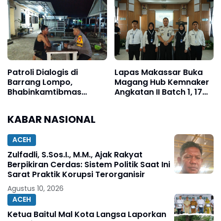
dengan Keluarga di Hari
Masyarakat
Istimewa Pernikahan
Patroli Dialogis di
Lapas Makassar Buka
Barrang Lompo,
Magang Hub Kemnaker
Bhabinkamtibmas
Angkatan II Batch 1, 17
Dengarkan Aspirasi
Peserta Siapkan Diri
Warga Pesisir
Menuju Dunia Kerja
KABAR NASIONAL
ACEH
Zulfadli, S.Sos.I., M.M., Ajak Rakyat
Berpikiran Cerdas: Sistem Politik Saat Ini
Sarat Praktik Korupsi Terorganisir
Agustus 10, 2026
ACEH
Ketua Baitul Mal Kota Langsa Laporkan