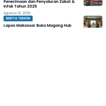
Penerimaan dan Penyaluran Zakat &
Infak Tahun 2025
Agustus 10, 2026
BERITA TERKINI
Lapas Makassar Buka Magang Hub
Kemnaker Angkatan II Batch 1, 17 Peserta
Siapkan Diri Menuju Dunia Kerja
Agustus 10, 2026
Nurul Huda DPRD Jatim Jadi Bagian
dalam Agenda Sosialisasi Demokrasi
Tanpa Sekat di Sampang
Agustus 10, 2026
BERITA TERKINI
Bangkitkan Semangat Nasionalisme,
Kapolresta Gowa Bagikan Bendera
Merah Putih Langsung ke Rumah Warga
Agustus 10, 2026
Marlyn Maisarah Salurkan Bantuan Air
Bersih untuk Warga Babakan Madang