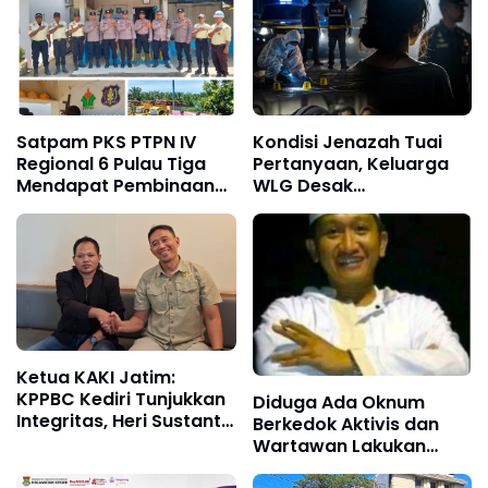
Satpam PKS PTPN IV
Kondisi Jenazah Tuai
Regional 6 Pulau Tiga
Pertanyaan, Keluarga
Mendapat Pembinaan
WLG Desak
Sat Binmas Polres Aceh
Pengungkapan Fakta
Tamiang
Tanpa Konflik
Kepentingan
Ketua KAKI Jatim:
KPPBC Kediri Tunjukkan
Diduga Ada Oknum
Integritas, Heri Sustanto
Berkedok Aktivis dan
Pantas Dipercaya
Wartawan Lakukan
Memimpin
Dugaan Pemerasan,