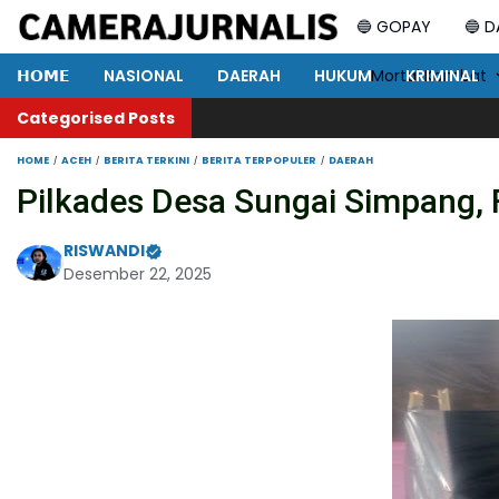
🔵 GOPAY
🔵 
𝗛𝗢𝗠𝗘
NASIONAL
DAERAH
HUKUM
⚡ Mortal Kombat
KRIMINAL
Categorised Posts
HOME
ACEH
BERITA TERKINI
BERITA TERPOPULER
DAERAH
Pilkades Desa Sungai Simpang,
RISWANDI
Desember 22, 2025