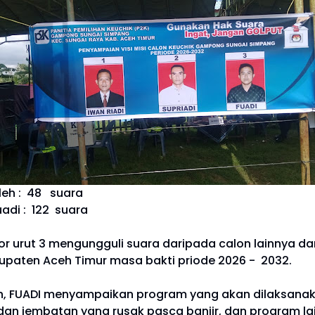
leh : 48 suara
uadi : 122 suara
or urut 3 mengungguli suara daripada calon lainnya da
paten Aceh Timur masa bakti priode 2026 - 2032.
ilih, FUADI menyampaikan program yang akan dilaksana
dan jembatan yang rusak pasca banjir, dan program l