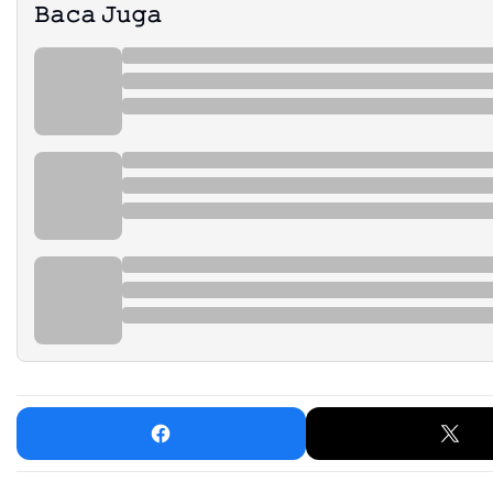
𝙱𝚊𝚌𝚊 𝙹𝚞𝚐𝚊