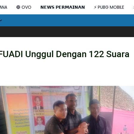
DANA
🔵 OVO
𝗡𝗘𝗪𝗦 𝗣𝗘𝗥𝗠𝗔𝗜𝗡𝗔𝗡
⚡ PUBG MOBILE
Air Bersih Hadir 
 FUADI Unggul Dengan 122 Suara