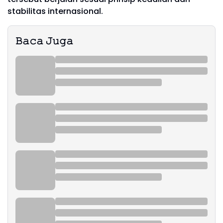
stabilitas internasional.
𝙱𝚊𝚌𝚊 𝙹𝚞𝚐𝚊