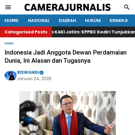
𝗛𝗢𝗠𝗘
NASIONAL
DAERAH
HUKUM
KRIMINAL
Categorised Posts
Ketua KAKI Jatim: KPPBC Kediri Tunjukkan In
HOME
Indonesia Jadi Anggota Dewan Perdamaian
Dunia, Ini Alasan dan Tugasnya
RISWANDI
Januari 24, 2026