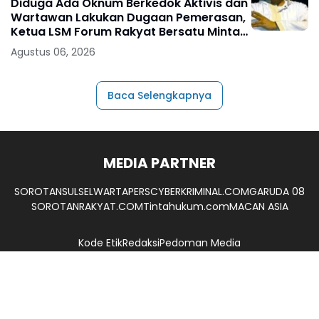
Diduga Ada Oknum Berkedok Aktivis dan
Wartawan Lakukan Dugaan Pemerasan,
Ketua LSM Forum Rakyat Bersatu Minta
Aparat Bertindak
Agustus 06, 2026
Baca Selengkapnya
MEDIA PARTNER
SOROTANSULSEL
WARTAPERS
CYBERKRIMINAL.COM
GARUDA 08
SOROTANRAKYAT.COM
Tintahukum.com
MACAN ASIA
Kode Etik
Redaksi
Pedoman Media
UU. No. 40 Tahun 1999 Tentang Pers
Camerajurnalis