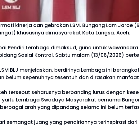
mati kinerja dan gebrakan LSM. Bungong Lam Jaroe (
hangat) khususnya dimasyarakat Kota Langsa. Aceh.
ai Pendiri Lembaga dimaksud, guna untuk wawancara s
bidang Sosial Kontrol, Sabtu malam (13/06/2026) bert
iri LSM BLJ menjelaskan, berdirinya Lembaga ini berangk
un belum sepenuhnya tesentuh dan dirasakan manfaat
ceh tersebut seharusnya berbanding lurus dengan kese
yaitu Lembaga Swadaya Masyarakat bernama Bungong L
erbagai arah yang dipandang selama ini belum terfasi
i semangat juang yang pendiriannya terinspirasi dar