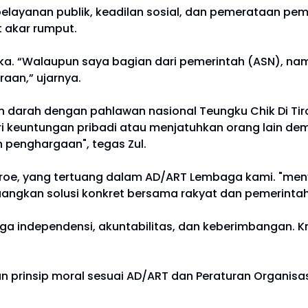
pelayanan publik, keadilan sosial, dan pemerataan p
 akar rumput.
 “Walaupun saya bagian dari pemerintah (ASN), namun
aan,” ujarnya.
n darah dengan pahlawan nasional Teungku Chik Di Tiro
ri keuntungan pribadi atau menjatuhkan orang lain de
n penghargaan", tegas Zul.
 Jaroe, yang tertuang dalam AD/ART Lembaga kami. "me
angkan solusi konkret bersama rakyat dan pemerintah 
independensi, akuntabilitas, dan keberimbangan. Kriti
prinsip moral sesuai AD/ART dan Peraturan Organisasi 