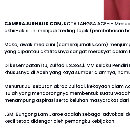
CAMERAJURNALIS.COM,
KOTA LANGSA.ACEH - Mencer
akhir-akhir ini menjadi treding topik (pembahasan 
Maka, awak media ini (camerajurnalis.com) menjump
yang dipantau aktifitasnya sangat merakyat dalam 
Di kesempatan itu, Zulfadli, S.Sos,l. MM selaku Pend
khususnya di Aceh yang kaya sumber alamnya, nam
Menurut Zul sebutan akrab Zulfadl, kekayaan alam A
itulah yang mendorongnya membentuk suatu wadah 
menampung aspirasi serta keluhan masyarakat dari b
LSM. Bungong Lam Jaroe adalah sebagai advokasi dar
kecil tetap didengar oleh pemangku kebijakan.