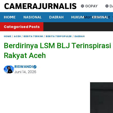
🔵 GOPAY
🔵 
𝗛𝗢𝗠𝗘
NASIONAL
DAERAH
HUKUM
⚡ Mortal Kombat
KRIMINAL
Categorised Posts
PWI S
HOME
ACEH
BERITA TERKINI
BERITA TERPOPULER
DAERAH
Berdirinya LSM BLJ Terinspira
Rakyat Aceh
RISWANDI
Juni 14, 2026