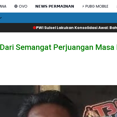
DANA
🔵 OVO
𝗡𝗘𝗪𝗦 𝗣𝗘𝗥𝗠𝗔𝗜𝗡𝗔𝗡
⚡ PUBG MOBILE
ulsel Lakukan Konsolidasi Awal: Bahas Pelantikan hingga 
si Dari Semangat Perjuangan Mas