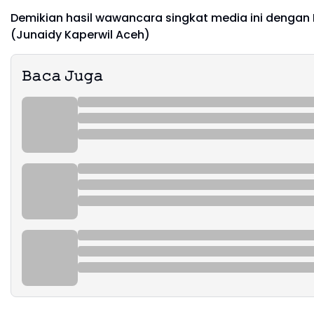
Demikian hasil wawancara singkat media ini dengan P
(Junaidy Kaperwil Aceh)
𝙱𝚊𝚌𝚊 𝙹𝚞𝚐𝚊