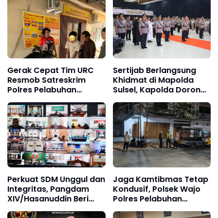
Gerak Cepat Tim URC
Sertijab Berlangsung
Resmob Satreskrim
Khidmat di Mapolda
Polres Pelabuhan
Sulsel, Kapolda Dorong
Makassar Bekuk Pencuri
Inovasi,
Solar dan Dongkrak
Profesionalisme, dan
Truk
Kolaborasi dengan TNI
serta Pemerintah
Daerah
Perkuat SDM Unggul dan
Jaga Kamtibmas Tetap
Integritas, Pangdam
Kondusif, Polsek Wajo
XIV/Hasanuddin Beri
Polres Pelabuhan
Arahan kepada Jajaran
Makassar Intensifkan