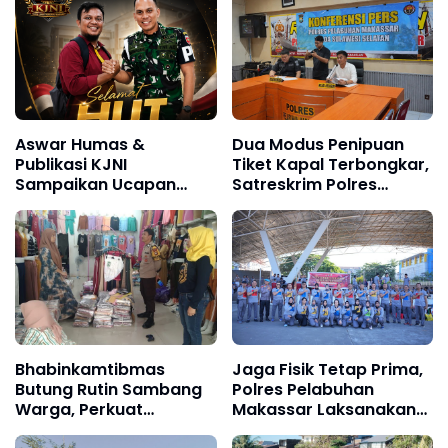
Patroli KRYD
Aswar Humas &
Dua Modus Penipuan
Publikasi KJNI
Tiket Kapal Terbongkar,
Sampaikan Ucapan
Satreskrim Polres
Selamat Ulang Tahun
Pelabuhan Makassar
kepada Komandan
Ungkap Kasus Menonjol
Denpom XIV/4
Makassar
Bhabinkamtibmas
Jaga Fisik Tetap Prima,
Butung Rutin Sambang
Polres Pelabuhan
Warga, Perkuat
Makassar Laksanakan
Keamanan Lingkungan
Tes Kesamaptaan