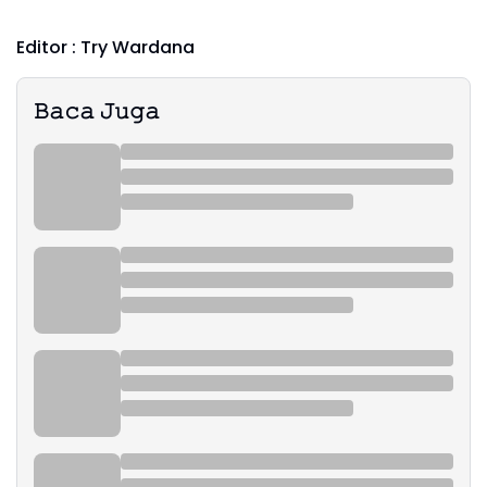
Editor : Try Wardana
𝙱𝚊𝚌𝚊 𝙹𝚞𝚐𝚊