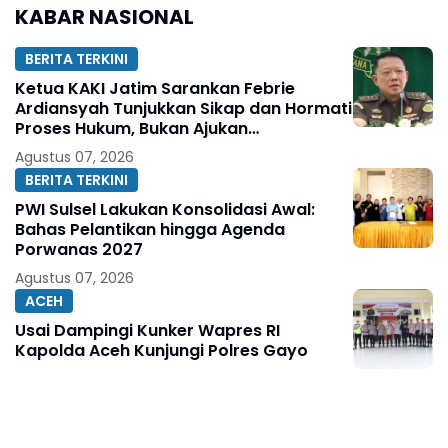
Kebersihan, dan
Kapolsek Camplong
KABAR NASIONAL
Kecintaan terhadap
Organisasi
BERITA TERKINI
Ketua KAKI Jatim Sarankan Febrie
Ardiansyah Tunjukkan Sikap dan Hormati
Proses Hukum, Bukan Ajukan
Praperadilan
Agustus 07, 2026
BERITA TERKINI
PWI Sulsel Lakukan Konsolidasi Awal:
Bahas Pelantikan hingga Agenda
Porwanas 2027
Agustus 07, 2026
ACEH
Usai Dampingi Kunker Wapres RI
Kapolda Aceh Kunjungi Polres Gayo
Agustus 06, 2026
Legislator Gerindra Wihadi Wiyanto Ajak
Masyarakat Awasi Program Makan
Bergizi Gratis agar Tepat Sasaran