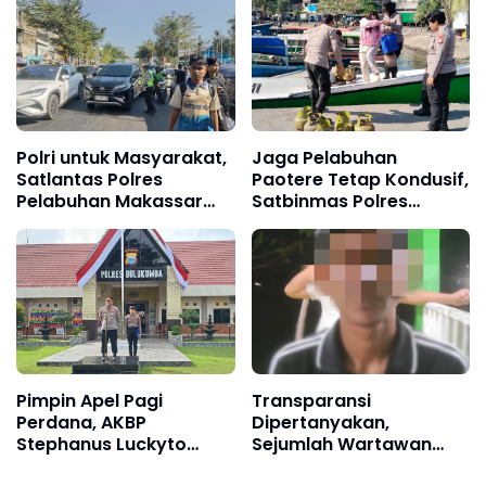
Jasmani Berkala
Semester II 2026
Polri untuk Masyarakat,
Jaga Pelabuhan
Satlantas Polres
Paotere Tetap Kondusif,
Pelabuhan Makassar
Satbinmas Polres
Kawal Arus Penumpang
Pelabuhan Makassar
Kapal Sandar
Intensifkan Patroli
Kamtibmas
Pimpin Apel Pagi
Transparansi
Perdana, AKBP
Dipertanyakan,
Stephanus Luckyto
Sejumlah Wartawan
Tekankan Disiplin,
Diduga Diblokir oleh