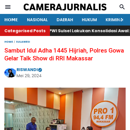
𝗛𝗢𝗠𝗘
NASIONAL
DAERAH
HUKUM
KRIMINAL
 Praperadilan
Categorised Posts
PWI Sulsel Lakukan Konsolidasi Awal: Baha
HOME
SULAWESI
Sambut Idul Adha 1445 Hijriah, Polres Gowa
Gelar Talk Show di RRI Makassar
RISWANDI
Mei 29, 2024