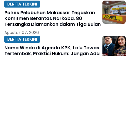
BERITA TERKINI
Polres Pelabuhan Makassar Tegaskan
Komitmen Berantas Narkoba, 80
Tersangka Diamankan dalam Tiga Bulan
Agustus 07, 2026
BERITA TERKINI
Nama Winda di Agenda KPK, Lalu Tewas
Tertembak, Praktisi Hukum: Jangan Ada
Fakta yang Ditutup-Tutupi
Agustus 07, 2026
BERITA TERKINI
Ketua KAKI Jatim Sarankan Febrie
Ardiansyah Tunjukkan Sikap dan Hormati
Proses Hukum, Bukan Ajukan
Praperadilan
Agustus 07, 2026
BERITA TERKINI
PWI Sulsel Lakukan Konsolidasi Awal:
Bahas Pelantikan hingga Agenda
Porwanas 2027