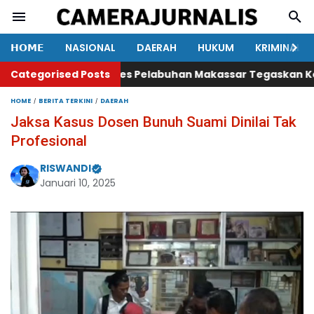
𝗛𝗢𝗠𝗘
NASIONAL
DAERAH
HUKUM
KRIMINAL
syarakat
Categorised Posts
Polres Pelabuhan Makassar Tegaskan Komitmen
HOME
BERITA TERKINI
DAERAH
Jaksa Kasus Dosen Bunuh Suami Dinilai Tak
Profesional
RISWANDI
Januari 10, 2025