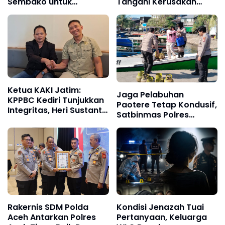
Sembako untuk
Tangani Kerusakan
Ringankan Beban
Jalan Seputaran Kota
Masyarakat
Langsa
Ketua KAKI Jatim:
Jaga Pelabuhan
KPPBC Kediri Tunjukkan
Paotere Tetap Kondusif,
Integritas, Heri Sustanto
Satbinmas Polres
Pantas Dipercaya
Pelabuhan Makassar
Memimpin
Intensifkan Patroli
Kamtibmas
Rakernis SDM Polda
Kondisi Jenazah Tuai
Aceh Antarkan Polres
Pertanyaan, Keluarga