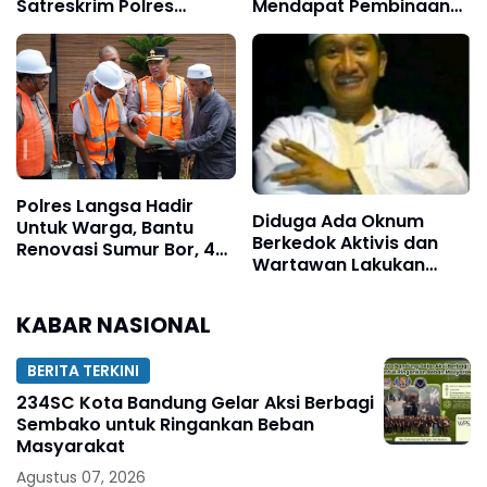
Satreskrim Polres
Mendapat Pembinaan
Pelabuhan Makassar
Sat Binmas Polres Aceh
Ungkap Kasus Menonjol
Tamiang
Polres Langsa Hadir
Diduga Ada Oknum
Untuk Warga, Bantu
Berkedok Aktivis dan
Renovasi Sumur Bor, 40
Wartawan Lakukan
Titik Air Bersih
Dugaan Pemerasan,
Ketua LSM Forum
KABAR NASIONAL
Rakyat Bersatu Minta
Aparat Bertindak
BERITA TERKINI
234SC Kota Bandung Gelar Aksi Berbagi
Sembako untuk Ringankan Beban
Masyarakat
Agustus 07, 2026