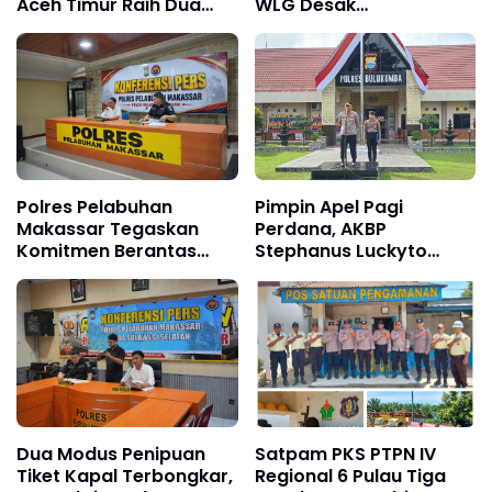
Aceh Timur Raih Dua
WLG Desak
Penghargaan
Pengungkapan Fakta
Tanpa Konflik
Kepentingan
Polres Pelabuhan
Pimpin Apel Pagi
Makassar Tegaskan
Perdana, AKBP
Komitmen Berantas
Stephanus Luckyto
Narkoba, 80 Tersangka
Tekankan Disiplin,
Diamankan dalam Tiga
Kebersihan, dan
Bulan
Kecintaan terhadap
Organisasi
Dua Modus Penipuan
Satpam PKS PTPN IV
Tiket Kapal Terbongkar,
Regional 6 Pulau Tiga