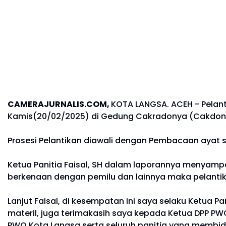
CAMERAJURNALIS.COM,
KOTA LANGSA. ACEH - Pelan
Kamis(20/02/2025) di Gedung Cakradonya (Cakdon) j
Prosesi Pelantikan diawali dengan Pembacaan ayat s
Ketua Panitia Faisal, SH dalam laporannya menyampa
berkenaan dengan pemilu dan lainnya maka pelantik
Lanjut Faisal, di kesempatan ini saya selaku Ketua
materil, juga terimakasih saya kepada Ketua DPP P
PWO Kota Langsa serta seluruh panitia yang membida