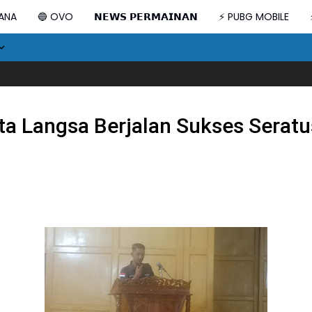
DANA
🔵 OVO
𝗡𝗘𝗪𝗦 𝗣𝗘𝗥𝗠𝗔𝗜𝗡𝗔𝗡
⚡ PUBG MOBILE
Duka
ta Langsa Berjalan Sukses Serat