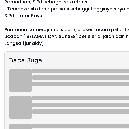
Ramadhan, S.Pd sebagai sekretaris
" Terimakasih dan apresiasi setinggi tingginya say
S.Pd", tutur Bayu.
Pantauan camerajurnalis.com, prosesi acara pelanti
ucapan " SELAMAT DAN SUKSES" berjejer di jalan da
Langsa.(junaidy)
𝙱𝚊𝚌𝚊 𝙹𝚞𝚐𝚊