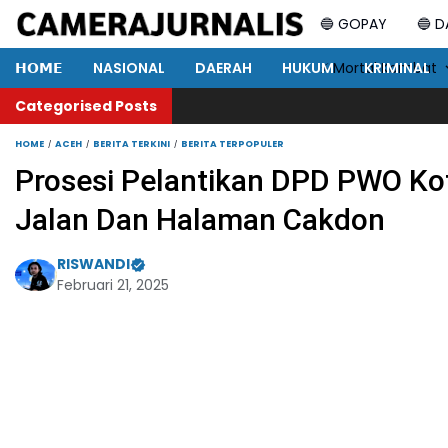
🔵 GOPAY
🔵 
𝗛𝗢𝗠𝗘
NASIONAL
DAERAH
HUKUM
⚡ Mortal Kombat
KRIMINAL
Categorised Posts
HOME
ACEH
BERITA TERKINI
BERITA TERPOPULER
Prosesi Pelantikan DPD PWO Ko
Jalan Dan Halaman Cakdon
RISWANDI
Februari 21, 2025