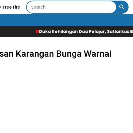
⚡ Free Fire
 Kehilangan Dua Pelajar, Satlantas Beri Penguatan dan E
usan Karangan Bunga Warnai