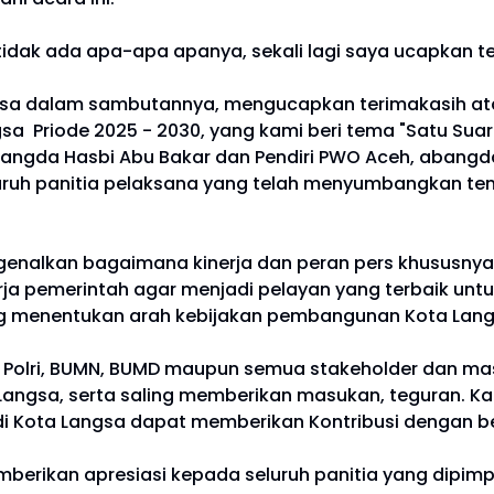
dak ada apa-apa apanya, sekali lagi saya ucapkan ter
ngsa dalam sambutannya, mengucapkan terimakasih ata
Priode 2025 - 2030, yang kami beri tema "Satu Suara, 
angda Hasbi Abu Bakar dan Pendiri PWO Aceh, abangd
ruh panitia pelaksana yang telah menyumbangkan tena
genalkan bagaimana kinerja dan peran pers khususnya
erja pemerintah agar menjadi pelayan yang terbaik un
g menentukan arah kebijakan pembangunan Kota Langs
NI, Polri, BUMN, BUMD maupun semua stakeholder dan 
angsa, serta saling memberikan masukan, teguran. Ka
 Kota Langsa dapat memberikan Kontribusi dengan ber
rikan apresiasi kepada seluruh panitia yang dipimpin