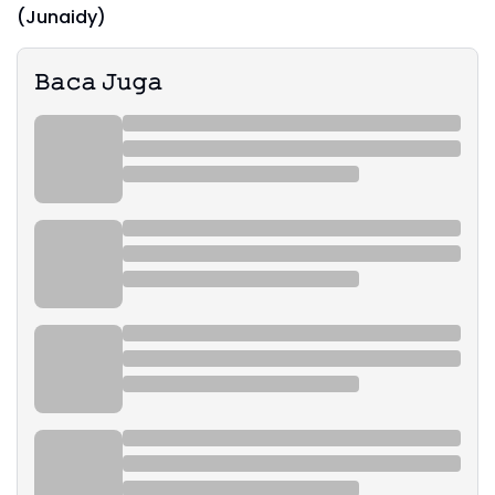
(Junaidy)
𝙱𝚊𝚌𝚊 𝙹𝚞𝚐𝚊