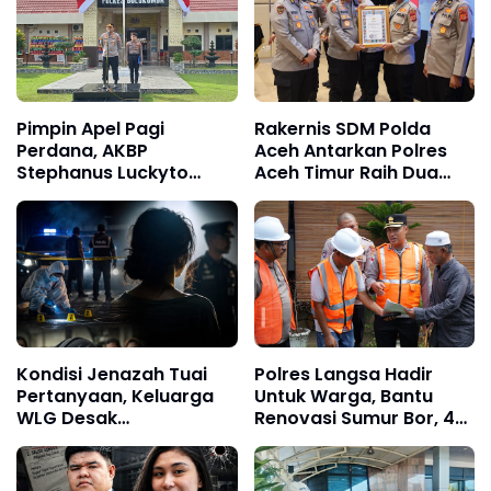
Pimpin Apel Pagi
Rakernis SDM Polda
Perdana, AKBP
Aceh Antarkan Polres
Stephanus Luckyto
Aceh Timur Raih Dua
Tekankan Disiplin,
Penghargaan
Kebersihan, dan
Kecintaan terhadap
Organisasi
Kondisi Jenazah Tuai
Polres Langsa Hadir
Pertanyaan, Keluarga
Untuk Warga, Bantu
WLG Desak
Renovasi Sumur Bor, 40
Pengungkapan Fakta
Titik Air Bersih
Tanpa Konflik
Kepentingan