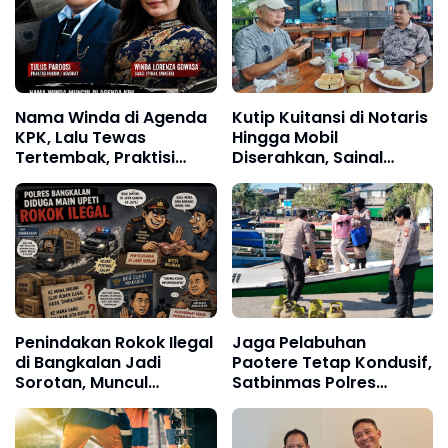
Nama Winda di Agenda
Kutip Kuitansi di Notaris
KPK, Lalu Tewas
Hingga Mobil
Tertembak, Praktisi
Diserahkan, Sainal
Hukum: Jangan Ada
Lonard Bongkar Alur
Fakta yang Ditutup-
Transaksi Lahan Tello
Tutupi
Baru
Penindakan Rokok Ilegal
Jaga Pelabuhan
di Bangkalan Jadi
Paotere Tetap Kondusif,
Sorotan, Muncul
Satbinmas Polres
Dugaan Negosiasi
Pelabuhan Makassar
hingga Upeti Berkala
Intensifkan Patroli
Kamtibmas