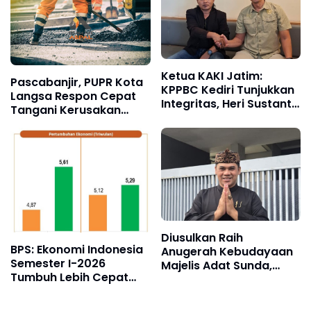
Ketua KAKI Jatim:
Pascabanjir, PUPR Kota
KPPBC Kediri Tunjukkan
Langsa Respon Cepat
Integritas, Heri Sustanto
Tangani Kerusakan
Pantas Dipercaya
Jalan Seputaran Kota
Memimpin
Langsa
Diusulkan Raih
BPS: Ekonomi Indonesia
Anugerah Kebudayaan
Semester I-2026
Majelis Adat Sunda,
Tumbuh Lebih Cepat
Kombes Hendra
dari Tahun 2025
Rochmawan, Tanggung
Jawab Bersama