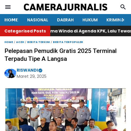
𝗛𝗢𝗠𝗘
NASIONAL
DAERAH
HUKUM
KRIMINAL
Categorised Posts
Nama Winda di Agenda KPK, Lalu Tewas Tertem
HOME
ACEH
BERITA TERKINI
BERITA TERPOPULER
Pelepasan Pemudik Gratis 2025 Terminal
Terpadu Tipe A Langsa
RISWANDI
Maret 29, 2025