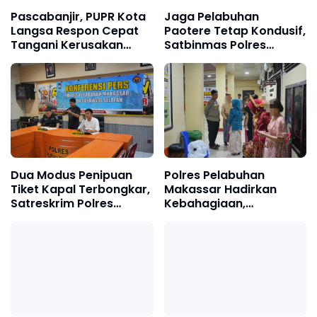
Pascabanjir, PUPR Kota
Jaga Pelabuhan
Langsa Respon Cepat
Paotere Tetap Kondusif,
Tangani Kerusakan
Satbinmas Polres
Jalan Seputaran Kota
Pelabuhan Makassar
Langsa
Intensifkan Patroli
Kamtibmas
Dua Modus Penipuan
Polres Pelabuhan
Tiket Kapal Terbongkar,
Makassar Hadirkan
Satreskrim Polres
Kebahagiaan,
Pelabuhan Makassar
Pertemukan Tahanan
Ungkap Kasus Menonjol
dengan Keluarga di Hari
Istimewa Pernikahan