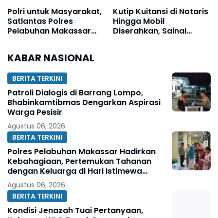
Polri untuk Masyarakat,
Kutip Kuitansi di Notaris
Satlantas Polres
Hingga Mobil
Pelabuhan Makassar
Diserahkan, Sainal
Kawal Arus Penumpang
Lonard Bongkar Alur
Kapal Sandar
Transaksi Lahan Tello
KABAR NASIONAL
Baru
BERITA TERKINI
Patroli Dialogis di Barrang Lompo,
Bhabinkamtibmas Dengarkan Aspirasi
Warga Pesisir
Agustus 06, 2026
BERITA TERKINI
Polres Pelabuhan Makassar Hadirkan
Kebahagiaan, Pertemukan Tahanan
dengan Keluarga di Hari Istimewa
Pernikahan
Agustus 06, 2026
BERITA TERKINI
Kondisi Jenazah Tuai Pertanyaan,