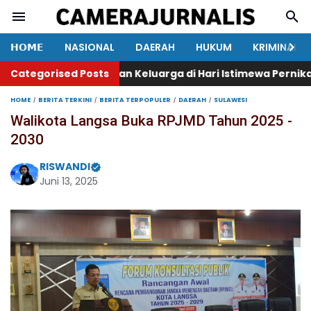
𝗛𝗢𝗠𝗘
NASIONAL
DAERAH
HUKUM
KRIMINAL
Tahanan dengan Keluarga di Hari Istimewa Pernikahan
Categorised Posts
K
HOME
BERITA TERKINI
BERITA TERPOPULER
DAERAH
SULAWESI
Walikota Langsa Buka RPJMD Tahun 2025 -
2030
RISWANDI
Juni 13, 2025