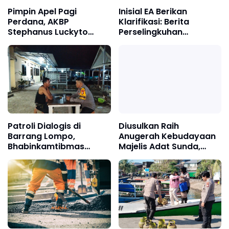
Pimpin Apel Pagi
Inisial EA Berikan
Perdana, AKBP
Klarifikasi: Berita
Stephanus Luckyto
Perselingkuhan
Tekankan Disiplin,
Terhadap Saya Adalah
Kebersihan, dan
Tidak Benar dan Dari
Kecintaan terhadap
Narasumber Sesat
Organisasi
Patroli Dialogis di
Diusulkan Raih
Barrang Lompo,
Anugerah Kebudayaan
Bhabinkamtibmas
Majelis Adat Sunda,
Dengarkan Aspirasi
Kombes Hendra
Warga Pesisir
Rochmawan, Tanggung
Jawab Bersama