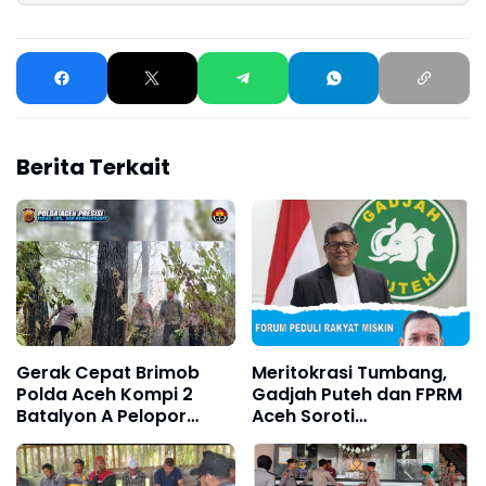
Berita Terkait
Gerak Cepat Brimob
Meritokrasi Tumbang,
Polda Aceh Kompi 2
Gadjah Puteh dan FPRM
Batalyon A Pelopor
Aceh Soroti
Tangani Karhutla di
Amburadulnya Tata
Lembah Seulawah
Kelola SDM ASN di
Pemko Langsa