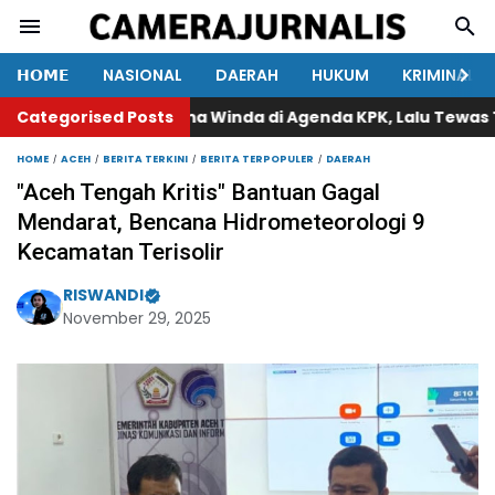
𝗛𝗢𝗠𝗘
NASIONAL
DAERAH
HUKUM
KRIMINAL
Categorised Posts
Nama Winda di Agenda KPK, Lalu Tewas Tertemb
HOME
ACEH
BERITA TERKINI
BERITA TERPOPULER
DAERAH
"Aceh Tengah Kritis" Bantuan Gagal
Mendarat, Bencana Hidrometeorologi 9
Kecamatan Terisolir
RISWANDI
November 29, 2025