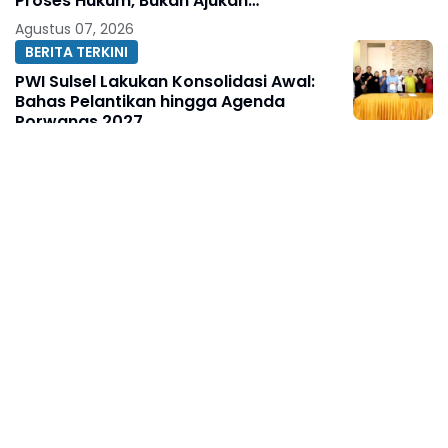
Proses Hukum, Bukan Ajukan
Praperadilan
Agustus 07, 2026
BERITA TERKINI
PWI Sulsel Lakukan Konsolidasi Awal:
Bahas Pelantikan hingga Agenda
Porwanas 2027
Agustus 07, 2026
ACEH
Usai Dampingi Kunker Wapres RI
Kapolda Aceh Kunjungi Polres Gayo
Agustus 06, 2026
Legislator Gerindra Wihadi Wiyanto Ajak
Masyarakat Awasi Program Makan
Bergizi Gratis agar Tepat Sasaran
Agustus 06, 2026
Legislator Gerindra Marlyn Maisarah
Tinjau Jembatan Gantung Cibeber,
Pastikan Aspirasi Warga Terlaksana
Agustus 06, 2026