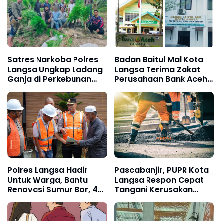
Satres Narkoba Polres
Badan Baitul Mal Kota
Langsa Ungkap Ladang
Langsa Terima Zakat
Ganja di Perkebunan
Perusahaan Bank Aceh
Sawit
Syariah Cabang Rp. 400
Juta
Polres Langsa Hadir
Pascabanjir, PUPR Kota
Untuk Warga, Bantu
Langsa Respon Cepat
Renovasi Sumur Bor, 40
Tangani Kerusakan
Titik Air Bersih
Jalan Seputaran Kota
Langsa