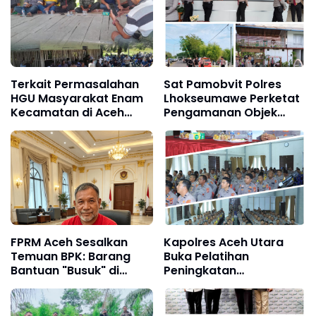
Terkait Permasalahan
Sat Pamobvit Polres
HGU Masyarakat Enam
Lhokseumawe Perketat
Kecamatan di Aceh
Pengamanan Objek
Timur Akan Blokir Akses
Wisata dan Car Free
Jalan dan Hentikan
Day
Kegiatan PT. CGU
FPRM Aceh Sesalkan
Kapolres Aceh Utara
Temuan BPK: Barang
Buka Pelatihan
Bantuan "Busuk" di
Peningkatan
Gudang Dinsos Kota
Kemampuan Lima
Langsa Akibat Tidak
Fungsi Teknis Kepolisian
Terawat