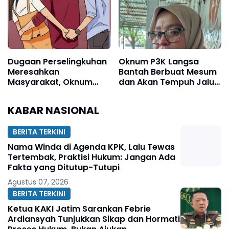
Dugaan Perselingkuhan
Oknum P3K Langsa
Meresahkan
Bantah Berbuat Mesum
Masyarakat, Oknum
dan Akan Tempuh Jalur
Kadus Paya Billi ll
Hukum
Diberhentikan
KABAR NASIONAL
BERITA TERKINI
Nama Winda di Agenda KPK, Lalu Tewas
Tertembak, Praktisi Hukum: Jangan Ada
Fakta yang Ditutup-Tutupi
Agustus 07, 2026
BERITA TERKINI
Ketua KAKI Jatim Sarankan Febrie
Ardiansyah Tunjukkan Sikap dan Hormati