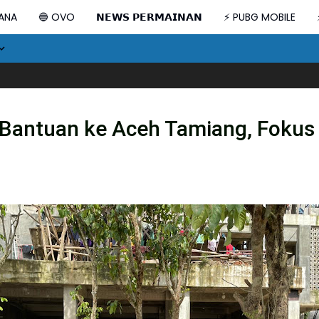
DANA
🔵 OVO
𝗡𝗘𝗪𝗦 𝗣𝗘𝗥𝗠𝗔𝗜𝗡𝗔𝗡
⚡ PUBG MOBILE
PWI Sulsel Lak
 Bantuan ke Aceh Tamiang, Fokus