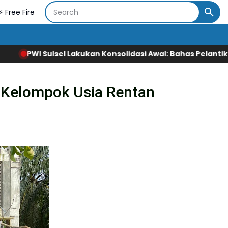
⚡ Free Fire
ukan Konsolidasi Awal: Bahas Pelantikan hingga Agenda P
 Kelompok Usia Rentan