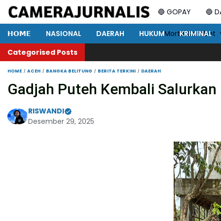
🔵 GOPAY
🔵 
𝗛𝗢𝗠𝗘
NASIONAL
DAERAH
HUKUM
⚡ Mortal Kombat
KRIMINAL
Categorised Posts
HOME
ACEH
BANGKA BELITUNG
BERITA TERKINI
DAERAH
Gadjah Puteh Kembali Salurkan
RISWANDI
Desember 29, 2025