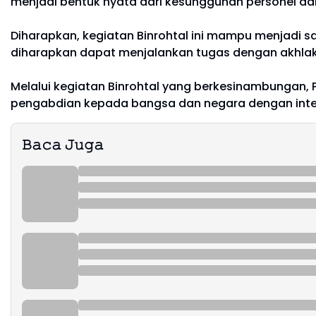
menjadi bentuk nyata dari kesungguhan personel d
Diharapkan, kegiatan Binrohtal ini mampu menjadi s
diharapkan dapat menjalankan tugas dengan akhlak 
Melalui kegiatan Binrohtal yang berkesinambungan, 
pengabdian kepada bangsa dan negara dengan integr
𝙱𝚊𝚌𝚊 𝙹𝚞𝚐𝚊