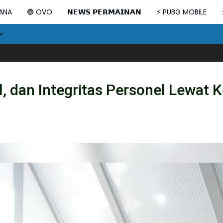
DANA
🔵 OVO
𝗡𝗘𝗪𝗦 𝗣𝗘𝗥𝗠𝗔𝗜𝗡𝗔𝗡
⚡ PUBG MOBILE
PWI Sulsel Lakukan Konsoli
, dan Integritas Personel Lewat K