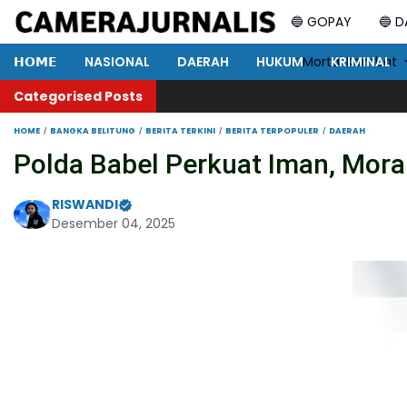
🔵 GOPAY
🔵 
𝗛𝗢𝗠𝗘
NASIONAL
DAERAH
HUKUM
⚡ Mortal Kombat
KRIMINAL
Categorised Posts
HOME
BANGKA BELITUNG
BERITA TERKINI
BERITA TERPOPULER
DAERAH
Polda Babel Perkuat Iman, Moral
RISWANDI
Desember 04, 2025