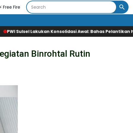
⚡ Free Fire
dasi Awal: Bahas Pelantikan hingga Agenda Porwanas 2027
egiatan Binrohtal Rutin