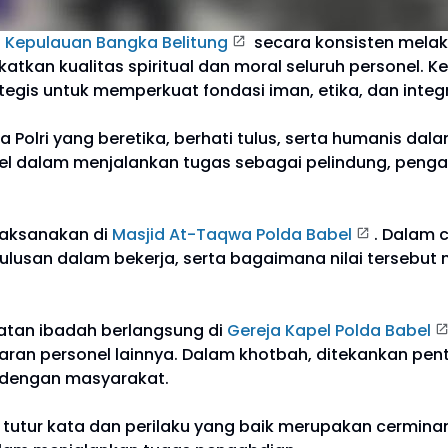
 Kepulauan Bangka Belitung
secara konsisten melak
atkan kualitas spiritual dan moral seluruh personel. K
tegis untuk memperkuat fondasi iman, etika, dan integ
Polri yang beretika, berhati tulus, serta humanis da
rsonel dalam menjalankan tugas sebagai pelindung, pe
ilaksanakan di
Masjid At-Taqwa Polda Babel
. Dalam 
ulusan dalam bekerja, serta bagaimana nilai tersebu
iatan ibadah berlangsung di
Gereja Kapel Polda Babel
a jajaran personel lainnya. Dalam khotbah, ditekankan p
g dengan masyarakat.
a tutur kata dan perilaku yang baik merupakan cerminan