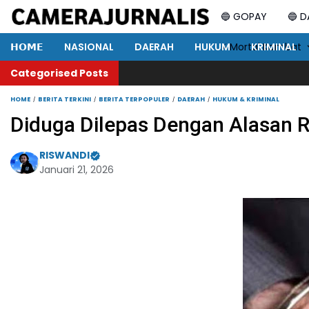
🔵 GOPAY
🔵 
𝗛𝗢𝗠𝗘
NASIONAL
DAERAH
HUKUM
⚡ Mortal Kombat
KRIMINAL
Categorised Posts
HOME
BERITA TERKINI
BERITA TERPOPULER
DAERAH
HUKUM & KRIMINAL
Diduga Dilepas Dengan Alasan R
RISWANDI
Januari 21, 2026