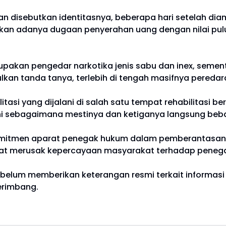
 disebutkan identitasnya, beberapa hari setelah dia
kan adanya dugaan penyerahan uang dengan nilai pulu
pakan pengedar narkotika jenis sabu dan inex, semen
lkan tanda tanya, terlebih di tengah masifnya pereda
asi yang dijalani di salah satu tempat rehabilitasi be
alani sebagaimana mestinya dan ketiganya langsung beb
omitmen aparat penegak hukum dalam pemberantasan n
apat merusak kepercayaan masyarakat terhadap peneg
ur belum memberikan keterangan resmi terkait informas
erimbang.