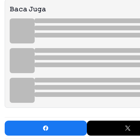
𝙱𝚊𝚌𝚊 𝙹𝚞𝚐𝚊