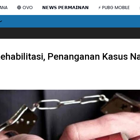
DANA
🔵 OVO
𝗡𝗘𝗪𝗦 𝗣𝗘𝗥𝗠𝗔𝗜𝗡𝗔𝗡
⚡ PUBG MOBILE
234SC Ko
ehabilitasi, Penanganan Kasus Na