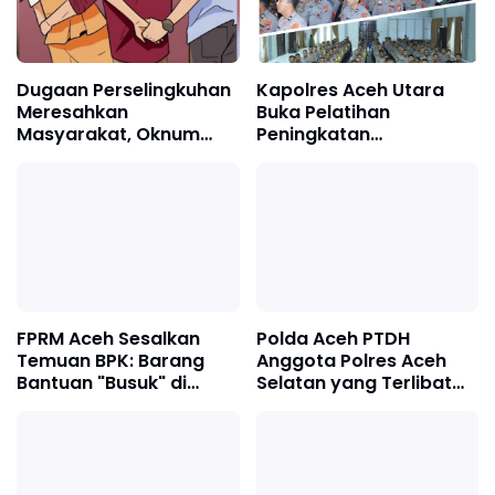
Dugaan Perselingkuhan
Kapolres Aceh Utara
Meresahkan
Buka Pelatihan
Masyarakat, Oknum
Peningkatan
Kadus Paya Billi ll
Kemampuan Lima
Diberhentikan
Fungsi Teknis Kepolisian
FPRM Aceh Sesalkan
Polda Aceh PTDH
Temuan BPK: Barang
Anggota Polres Aceh
Bantuan "Busuk" di
Selatan yang Terlibat
Gudang Dinsos Kota
Dugaan Perampokan
Langsa Akibat Tidak
Toko Emas
Terawat