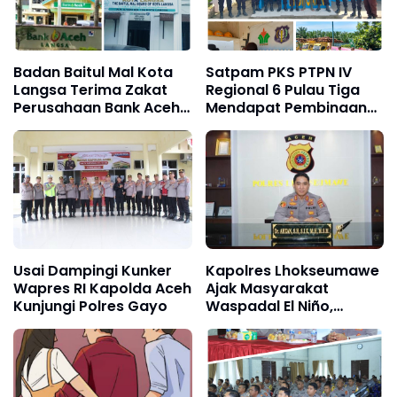
Badan Baitul Mal Kota
Satpam PKS PTPN IV
Langsa Terima Zakat
Regional 6 Pulau Tiga
Perusahaan Bank Aceh
Mendapat Pembinaan
Syariah Cabang Rp. 400
Sat Binmas Polres Aceh
Juta
Tamiang
Usai Dampingi Kunker
Kapolres Lhokseumawe
Wapres RI Kapolda Aceh
Ajak Masyarakat
Kunjungi Polres Gayo
Waspadal El Niño,
Sekaligus Cegah
Karhutla