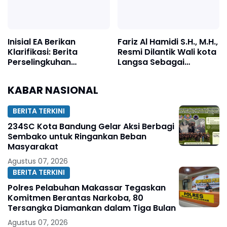
Inisial EA Berikan
Fariz Al Hamidi S.H., M.H.,
Klarifikasi: Berita
Resmi Dilantik Wali kota
Perselingkuhan
Langsa Sebagai
Terhadap Saya Adalah
Geuchik Gp. Geudubang
Tidak Benar dan Dari
Aceh
KABAR NASIONAL
Narasumber Sesat
BERITA TERKINI
234SC Kota Bandung Gelar Aksi Berbagi
Sembako untuk Ringankan Beban
Masyarakat
Agustus 07, 2026
BERITA TERKINI
Polres Pelabuhan Makassar Tegaskan
Komitmen Berantas Narkoba, 80
Tersangka Diamankan dalam Tiga Bulan
Agustus 07, 2026