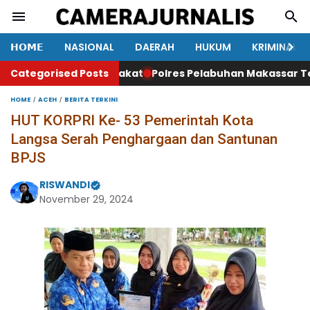
𝗛𝗢𝗠𝗘
NASIONAL
DAERAH
HUKUM
KRIMINAL
n Beban Masyarakat
Categorised Posts
Polres Pelabuhan Makassar Tegaska
HOME
ACEH
BERITA TERKINI
HUT KORPRI Ke- 53 Pemerintah Kota
Langsa Serah Penghargaan dan Santunan
BPJS
RISWANDI
November 29, 2024