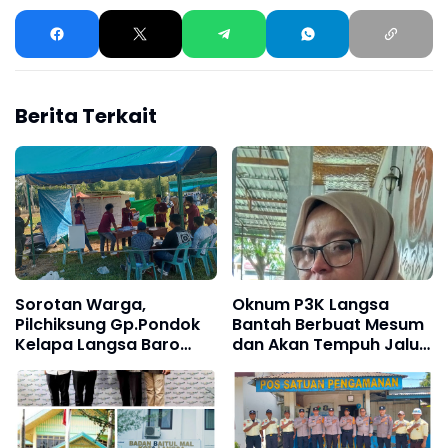
Berita Terkait
Sorotan Warga,
Oknum P3K Langsa
Pilchiksung Gp.Pondok
Bantah Berbuat Mesum
Kelapa Langsa Baro
dan Akan Tempuh Jalur
Disinyalir Dikondisikan
Hukum
Untuk Pemenang Salah
Satu Calon