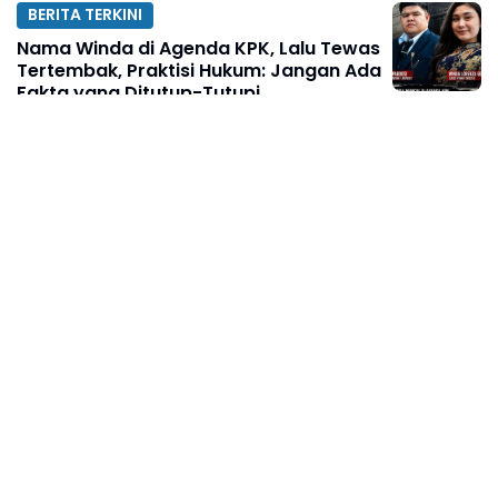
BERITA TERKINI
Nama Winda di Agenda KPK, Lalu Tewas
Tertembak, Praktisi Hukum: Jangan Ada
Fakta yang Ditutup-Tutupi
Agustus 07, 2026
BERITA TERKINI
Ketua KAKI Jatim Sarankan Febrie
Ardiansyah Tunjukkan Sikap dan Hormati
Proses Hukum, Bukan Ajukan
Praperadilan
Agustus 07, 2026
BERITA TERKINI
PWI Sulsel Lakukan Konsolidasi Awal:
Bahas Pelantikan hingga Agenda
Porwanas 2027
Agustus 07, 2026
ACEH
Usai Dampingi Kunker Wapres RI
Kapolda Aceh Kunjungi Polres Gayo