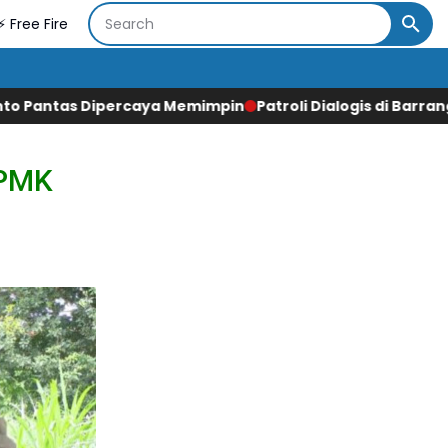
⚡ Free Fire
emimpin
Patroli Dialogis di Barrang Lompo, Bhabinkamtibm
 PMK