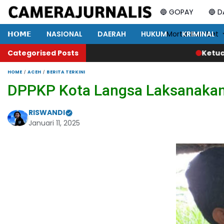
🔵 GOPAY
🔵 
𝗛𝗢𝗠𝗘
NASIONAL
DAERAH
HUKUM
⚡ Mortal Kombat
KRIMINAL
Categorised Posts
Ketua KAKI Jatim: KPPBC Kediri
HOME
ACEH
BERITA TERKINI
DPPKP Kota Langsa Laksanakan
RISWANDI
Januari 11, 2025