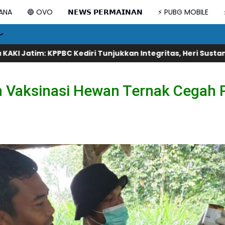
DANA
🔵 OVO
𝗡𝗘𝗪𝗦 𝗣𝗘𝗥𝗠𝗔𝗜𝗡𝗔𝗡
⚡ PUBG MOBILE
 Tunjukkan Integritas, Heri Sustanto Pantas Dipercaya M
 Vaksinasi Hewan Ternak Cegah