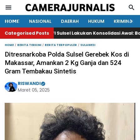
𝗛𝗢𝗠𝗘
NASIONAL
DAERAH
HUKUM
KRIMINAL
Categorised Posts
PWI Sulsel Lakukan Konsolidasi Awal: Bahas P
HOME
BERITA TERKINI
BERITA TERPOPULER
SULAWESI
Ditresnarkoba Polda Sulsel Gerebek Kos di
Makassar, Amankan 2 Kg Ganja dan 524
Gram Tembakau Sintetis
RISWANDI
Maret 05, 2025