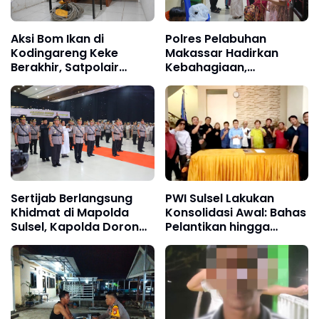
Aksi Bom Ikan di
Polres Pelabuhan
Kodingareng Keke
Makassar Hadirkan
Berakhir, Satpolair
Kebahagiaan,
Polres Pelabuhan
Pertemukan Tahanan
Makassar Amankan Dua
dengan Keluarga di Hari
Pelaku a
Istimewa Pernikahan
Sertijab Berlangsung
PWI Sulsel Lakukan
Khidmat di Mapolda
Konsolidasi Awal: Bahas
Sulsel, Kapolda Dorong
Pelantikan hingga
Inovasi,
Agenda Porwanas 2027
Profesionalisme, dan
Kolaborasi dengan TNI
serta Pemerintah
Daerah