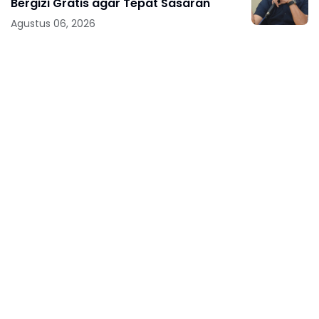
Bergizi Gratis agar Tepat Sasaran
Agustus 06, 2026
Legislator Gerindra Marlyn Maisarah
Tinjau Jembatan Gantung Cibeber,
Pastikan Aspirasi Warga Terlaksana
Agustus 06, 2026
Legislator Gerindra Kartika Sandra Desi
Dorong UMKM Palembang Lindungi
Merek Usaha
Agustus 06, 2026
Tingkatkan Daya Saing Indonesia, BRIN
Fokus Kembangkan Teknologi Nuklir
hingga AI
Agustus 06, 2026
Baca Selengkapnya