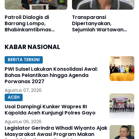
Patroli Dialogis di
Transparansi
Barrang Lompo,
Dipertanyakan,
Bhabinkamtibmas
Sejumlah Wartawan
Dengarkan Aspirasi
Diduga Diblokir oleh
Warga Pesisir
Kapolsek Camplong
KABAR NASIONAL
BERITA TERKINI
PWI Sulsel Lakukan Konsolidasi Awal:
Bahas Pelantikan hingga Agenda
Porwanas 2027
Agustus 07, 2026
ACEH
Usai Dampingi Kunker Wapres RI
Kapolda Aceh Kunjungi Polres Gayo
Agustus 06, 2026
Legislator Gerindra Wihadi Wiyanto Ajak
Masyarakat Awasi Program Makan