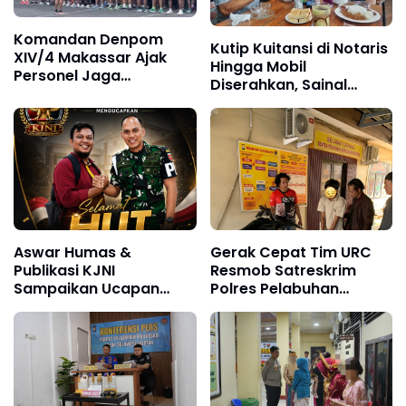
Komandan Denpom
Kutip Kuitansi di Notaris
XIV/4 Makassar Ajak
Hingga Mobil
Personel Jaga
Diserahkan, Sainal
Kebugaran dan
Lonard Bongkar Alur
Kebersihan Lingkungan
Transaksi Lahan Tello
Melalui Olahraga
Baru
Bersama
Aswar Humas &
Gerak Cepat Tim URC
Publikasi KJNI
Resmob Satreskrim
Sampaikan Ucapan
Polres Pelabuhan
Selamat Ulang Tahun
Makassar Bekuk Pencuri
kepada Komandan
Solar dan Dongkrak
Denpom XIV/4
Truk
Makassar