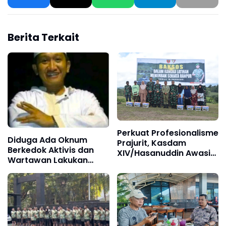
Berita Terkait
Perkuat Profesionalisme
Diduga Ada Oknum
Prajurit, Kasdam
Berkedok Aktivis dan
XIV/Hasanuddin Awasi
Wartawan Lakukan
Langsung Latbakjatrat
Dugaan Pemerasan,
Ranpur Yonkav
Ketua LSM Forum
10/Mendagiri
Rakyat Bersatu Minta
Aparat Bertindak