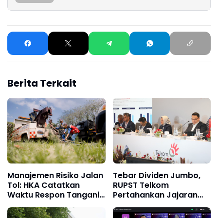
Berita Terkait
Manajemen Risiko Jalan
Tebar Dividen Jumbo,
Tol: HKA Catatkan
RUPST Telkom
Waktu Respon Tangani
Pertahankan Jajaran
Insiden 2,5 Menit
Direksi