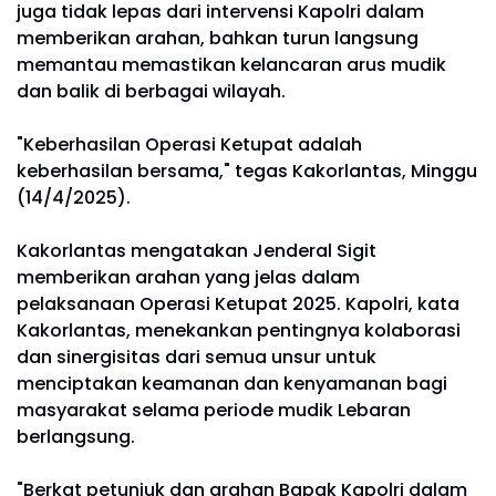
juga tidak lepas dari intervensi Kapolri dalam
memberikan arahan, bahkan turun langsung
memantau memastikan kelancaran arus mudik
dan balik di berbagai wilayah.
"Keberhasilan Operasi Ketupat adalah
keberhasilan bersama," tegas Kakorlantas, Minggu
(14/4/2025).
Kakorlantas mengatakan Jenderal Sigit
memberikan arahan yang jelas dalam
pelaksanaan Operasi Ketupat 2025. Kapolri, kata
Kakorlantas, menekankan pentingnya kolaborasi
dan sinergisitas dari semua unsur untuk
menciptakan keamanan dan kenyamanan bagi
masyarakat selama periode mudik Lebaran
berlangsung.
"Berkat petunjuk dan arahan Bapak Kapolri dalam