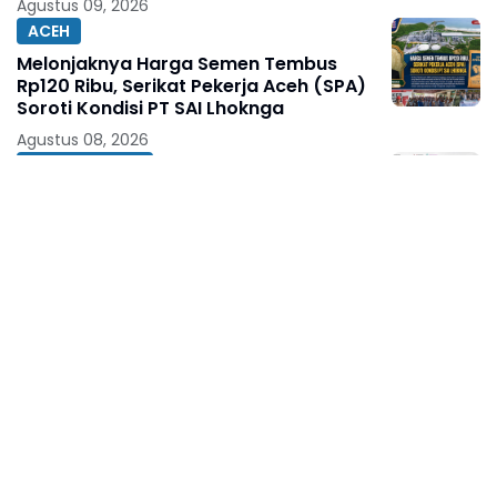
Agustus 09, 2026
ACEH
Melonjaknya Harga Semen Tembus
Rp120 Ribu, Serikat Pekerja Aceh (SPA)
Soroti Kondisi PT SAI Lhoknga
Agustus 08, 2026
BERITA TERKINI
Ketua Umum KJNI Ingatkan, Kritik
Pejabat Publik Jangan Abaikan Fakta di
Lapangan
Agustus 08, 2026
BERITA TERKINI
250 Bendera Merah Putih Dibagikan di
Jalan Nusantara Makassar, Sat Intelkam
Gandeng Komunitas Bajaj Maxim
Agustus 08, 2026
BERITA TERKINI
Diberitakan Tanpa Konfirmasi,
Satresnarkoba Polres Cimahi dan