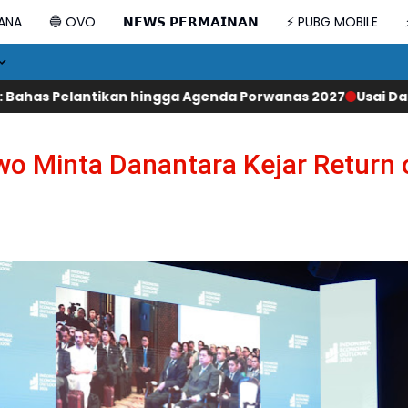
DANA
🔵 OVO
𝗡𝗘𝗪𝗦 𝗣𝗘𝗥𝗠𝗔𝗜𝗡𝗔𝗡
⚡ PUBG MOBILE
 hingga Agenda Porwanas 2027
Usai Dampingi Kunker Wapre
wo Minta Danantara Kejar Return 