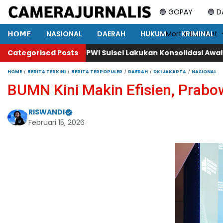
🔵 GOPAY
🔵 
𝗛𝗢𝗠𝗘
NASIONAL
DAERAH
HUKUM
⚡ Mortal Kombat
KRIMINAL
PWI Sulsel Lakukan Konsolidasi Awal: Bahas Pelantikan
Categorised Posts
HOME
BERITA TERKINI
BERITA TERPOPULER
DAERAH
DKI JAKARTA
NASIONAL
BUMN Kini Makin Efisien, Prabo
RISWANDI
Februari 15, 2026