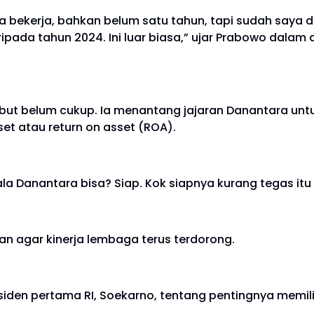
 bekerja, bahkan belum satu tahun, tapi sudah saya da
aripada tahun 2024. Ini luar biasa,” ujar Prabowo dala
but belum cukup. Ia menantang jajaran Danantara untu
et atau return on asset (ROA).
la Danantara bisa? Siap. Kok siapnya kurang tegas itu y
an agar kinerja lembaga terus terdorong.
den pertama RI, Soekarno, tentang pentingnya memiliki