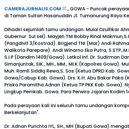
CAMERAJURNALIS.COM
,
GOWA - Puncak perayaan H
di Taman Sultan Hasanuddin Jl. Tumanurung Raya Ke
Dihadiri sejumlah tamu undangan. Mulai Dzulfikar Ahma
Gubernur Sul sel). Mayjen TNI Bobby Rinal Makmun,S.I.
(Pangdivif 3/Kostrad). Brigjend TNI (Mar) Andi Rahma
Walikota Parepare). Andi Winarno Eka Putra, S.STP,.M.H
S.I.P (Dandim 1409/Gowa). Letkol Inf. Dr. Sudirman 
Simanjuntak, SIK., MH., MM., MI.K (Kapolres Gowa). M
Muh. Ramli Siddiq Rewa,S. Sos (Ketua DPRD Kab. Gowa).
Gowa/Cabup Kab. Gowa). Drs. K.H. Abu Bakar Paka (
Priska Paramitha Adnan (Ketua TP PKK Kab. Gowa). N
Lingkup Pemkab. Gowa. Para Perwira Jajaran Kodim 
Pada perayaan kali ini seluruh tamu undangan ko
Berkelanjutan".
Dr. Adnan Purichta IYL, SH., MH (Bupati Gowa) menga