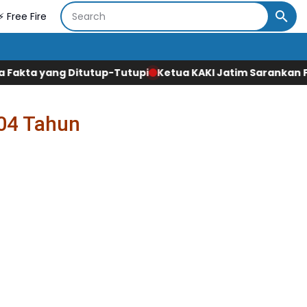
⚡ Free Fire
utupi
Ketua KAKI Jatim Sarankan Febrie Ardiansyah Tunj
04 Tahun