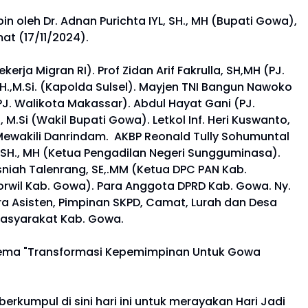
oleh Dr. Adnan Purichta IYL, SH., MH (Bupati Gowa),
t (17/11/2024).
rja Migran RI). Prof Zidan Arif Fakrulla, SH,MH (PJ.
M.H.,M.Si. (Kapolda Sulsel). Mayjen TNI Bangun Nawoko
PJ. Walikota Makassar). Abdul Hayat Gani (PJ.
, M.Si (Wakil Bupati Gowa). Letkol Inf. Heri Kuswanto,
) Mewakili Danrindam. AKBP Reonald Tully Sohumuntal
n, SH., MH (Ketua Pengadilan Negeri Sungguminasa).
Husniah Talenrang, SE,.MM (Ketua DPC PAN Kab.
rwil Kab. Gowa). Para Anggota DPRD Kab. Gowa. Ny.
ra Asisten, Pimpinan SKPD, Camat, Lurah dan Desa
Masyarakat Kab. Gowa.
tema "Transformasi Kepemimpinan Untuk Gowa
rkumpul di sini hari ini untuk merayakan Hari Jadi