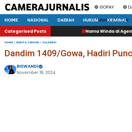
🔵 GOPAY
🔵 
𝗛𝗢𝗠𝗘
NASIONAL
DAERAH
HUKUM
⚡ Mortal Kombat
KRIMINAL
Categorised Posts
Nama Winda di Agenda KPK, Lalu Tewas Tert
HOME
BERITA TERKINI
SULAWESI
Dandim 1409/Gowa, Hadiri Punc
RISWANDI
November 18, 2024