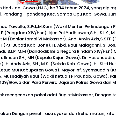
ari Jadi Gowa (HJG) ke 704 tahun 2024, yang dipimpin 
l. Pandang - pandang Kec. Somba Opu Kab. Gowa, Juma
d Tawalla, S.Pd,.M.Kom (Wakil Menteri Perlindungan Peke
P (Pangdam XIV/Hsn). Irjen Pol Yudhiawan,S.H., S.I.K., 
t M (Danlantamal VI Makassar). Andi Arwin Azis,S.STP (
 (PJ. Bupati Kab. Bone). H. Abd. Rauf Malaganni, S. Sos.
Dandu,S.I.P,.M.M (Dandodik Bela Negara Rindam XIV/Hsn
uh. Ikhsan SH., MH (Kepala Kejari Gowa). Dr. Hasanuddi
 H. Andy Azis, SH., M Si (Sekda Kab. Gowa). Hj. Sitti 
Ketua MUI Kabupaten Gowa). Mayor Inf. Syamsuddin (Ko
y. Mussadiyah Rauf (Wakil Ketua TP PKK Kab. Gowa). Pa
1409/Gowa dan Para Perwira Jajaran Polres Gowa dan 
mpak mengenakan pakai adat Bugis-Makassar, Dengan 
takan Dengan penuh rasa syukur dan kehormatan, kita be