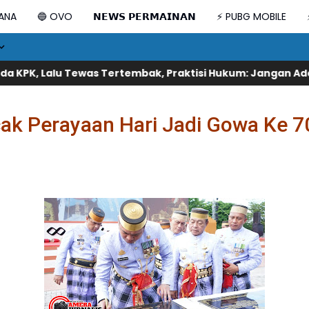
DANA
🔵 OVO
𝗡𝗘𝗪𝗦 𝗣𝗘𝗥𝗠𝗔𝗜𝗡𝗔𝗡
⚡ PUBG MOBILE
embak, Praktisi Hukum: Jangan Ada Fakta yang Ditutup-T
ak Perayaan Hari Jadi Gowa Ke 7