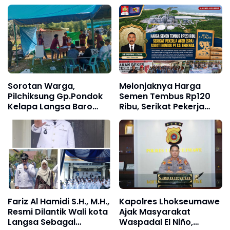
Tangani Karhutla di
Lembah Seulawah
Sorotan Warga,
Melonjaknya Harga
Pilchiksung Gp.Pondok
Semen Tembus Rp120
Kelapa Langsa Baro
Ribu, Serikat Pekerja
Disinyalir Dikondisikan
Aceh (SPA) Soroti
Untuk Pemenang Salah
Kondisi PT SAI Lhoknga
Satu Calon
Fariz Al Hamidi S.H., M.H.,
Kapolres Lhokseumawe
Resmi Dilantik Wali kota
Ajak Masyarakat
Langsa Sebagai
Waspadal El Niño,