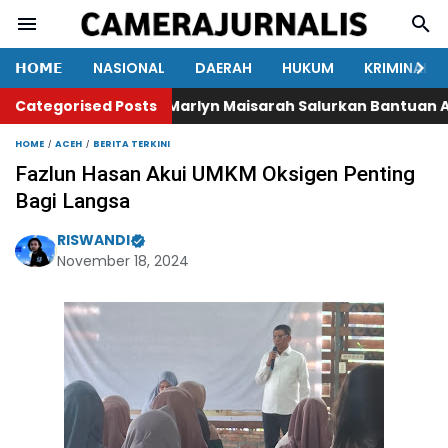
𝗛𝗢𝗠𝗘
NASIONAL
DAERAH
HUKUM
KRIMINAL
Categorised Posts
Marlyn Maisarah Salurkan Bantuan Air Be
HOME
ACEH
BERITA TERKINI
Fazlun Hasan Akui UMKM Oksigen Penting
Bagi Langsa
RISWANDI
November 18, 2024