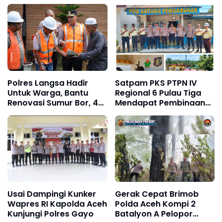
Dugaan Perampokan
Terhadap Saya Adalah
Toko Emas
Tidak Benar dan Dari
Narasumber Sesat
Polres Langsa Hadir
Satpam PKS PTPN IV
Untuk Warga, Bantu
Regional 6 Pulau Tiga
Renovasi Sumur Bor, 40
Mendapat Pembinaan
Titik Air Bersih
Sat Binmas Polres Aceh
Tamiang
Usai Dampingi Kunker
Gerak Cepat Brimob
Wapres RI Kapolda Aceh
Polda Aceh Kompi 2
Kunjungi Polres Gayo
Batalyon A Pelopor