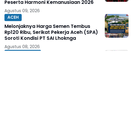
Peserta Harmoni Kemanusiaan 2026
Agustus 09, 2026
ACEH
Melonjaknya Harga Semen Tembus
Rp120 Ribu, Serikat Pekerja Aceh (SPA)
Soroti Kondisi PT SAI Lhoknga
Agustus 08, 2026
BERITA TERKINI
Ketua Umum KJNI Ingatkan, Kritik
Pejabat Publik Jangan Abaikan Fakta di
Lapangan
Agustus 08, 2026
BERITA TERKINI
250 Bendera Merah Putih Dibagikan di
Jalan Nusantara Makassar, Sat Intelkam
Gandeng Komunitas Bajaj Maxim
Agustus 08, 2026
BERITA TERKINI