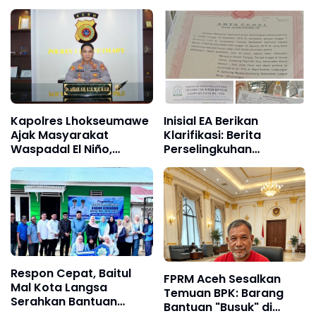
Penghargaan
Kapolres Lhokseumawe
Inisial EA Berikan
Ajak Masyarakat
Klarifikasi: Berita
Waspadal El Niño,
Perselingkuhan
Sekaligus Cegah
Terhadap Saya Adalah
Karhutla
Tidak Benar dan Dari
Narasumber Sesat
Respon Cepat, Baitul
FPRM Aceh Sesalkan
Mal Kota Langsa
Temuan BPK: Barang
Serahkan Bantuan
Bantuan "Busuk" di
Pembangunan Rumah