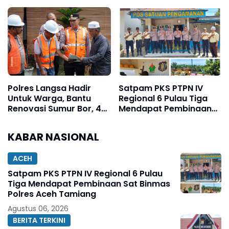
Untuk Klarifikasi Terkait
Disinyalir Dikondisikan
Video Viral
Untuk Pemenang Salah
Satu Calon
Polres Langsa Hadir
Satpam PKS PTPN IV
Untuk Warga, Bantu
Regional 6 Pulau Tiga
Renovasi Sumur Bor, 40
Mendapat Pembinaan
Titik Air Bersih
Sat Binmas Polres Aceh
Tamiang
KABAR NASIONAL
ACEH
Satpam PKS PTPN IV Regional 6 Pulau
Tiga Mendapat Pembinaan Sat Binmas
Polres Aceh Tamiang
Agustus 06, 2026
BERITA TERKINI