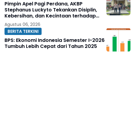
Pimpin Apel Pagi Perdana, AKBP
Stephanus Luckyto Tekankan Disiplin,
Kebersihan, dan Kecintaan terhadap
Organisasi
Agustus 06, 2026
BERITA TERKINI
BPS: Ekonomi Indonesia Semester I-2026
Tumbuh Lebih Cepat dari Tahun 2025
Agustus 06, 2026
BERITA TERKINI
Aswar Humas & Publikasi KJNI
Sampaikan Ucapan Selamat Ulang
Tahun kepada Komandan Denpom XIV/4
Makassar
Agustus 06, 2026
BERITA TERKINI
Dua Modus Penipuan Tiket Kapal
Terbongkar, Satreskrim Polres
Pelabuhan Makassar Ungkap Kasus
Menonjol
Agustus 05, 2026
ACEH