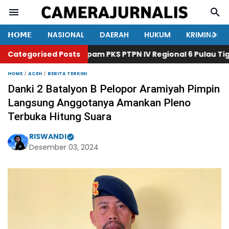
𝗛𝗢𝗠𝗘
NASIONAL
DAERAH
HUKUM
KRIMINAL
Categorised Posts
Satpam PKS PTPN IV Regional 6 Pulau Tiga Men
HOME
ACEH
BERITA TERKINI
Danki 2 Batalyon B Pelopor Aramiyah Pimpin
Langsung Anggotanya Amankan Pleno
Terbuka Hitung Suara
RISWANDI
Desember 03, 2024