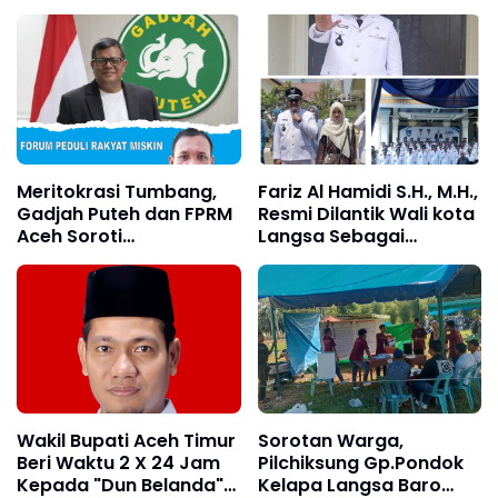
Gudang Dinsos Kota
Warga Korban
Langsa Akibat Tidak
Kebakaran di Gampong
Terawat
Baro
Meritokrasi Tumbang,
Fariz Al Hamidi S.H., M.H.,
Gadjah Puteh dan FPRM
Resmi Dilantik Wali kota
Aceh Soroti
Langsa Sebagai
Amburadulnya Tata
Geuchik Gp. Geudubang
Kelola SDM ASN di
Aceh
Pemko Langsa
Wakil Bupati Aceh Timur
Sorotan Warga,
Beri Waktu 2 X 24 Jam
Pilchiksung Gp.Pondok
Kepada "Dun Belanda"
Kelapa Langsa Baro