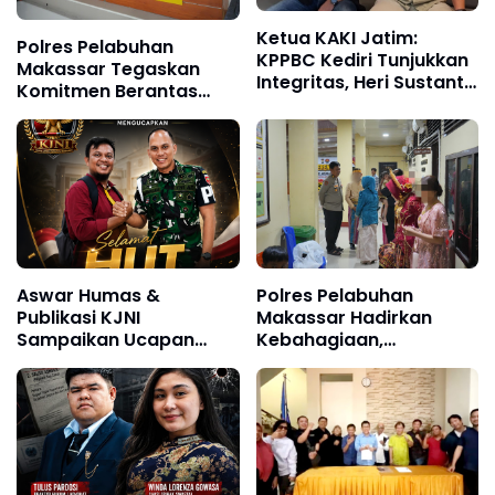
Ketua KAKI Jatim:
Polres Pelabuhan
KPPBC Kediri Tunjukkan
Makassar Tegaskan
Integritas, Heri Sustanto
Komitmen Berantas
Pantas Dipercaya
Narkoba, 80 Tersangka
Memimpin
Diamankan dalam Tiga
Bulan
Aswar Humas &
Polres Pelabuhan
Publikasi KJNI
Makassar Hadirkan
Sampaikan Ucapan
Kebahagiaan,
Selamat Ulang Tahun
Pertemukan Tahanan
kepada Komandan
dengan Keluarga di Hari
Denpom XIV/4
Istimewa Pernikahan
Makassar