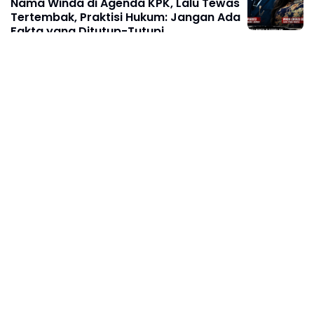
Nama Winda di Agenda KPK, Lalu Tewas
Tertembak, Praktisi Hukum: Jangan Ada
Fakta yang Ditutup-Tutupi
Agustus 07, 2026
BERITA TERKINI
Ketua KAKI Jatim Sarankan Febrie
Ardiansyah Tunjukkan Sikap dan Hormati
Proses Hukum, Bukan Ajukan
Praperadilan
Agustus 07, 2026
BERITA TERKINI
PWI Sulsel Lakukan Konsolidasi Awal:
Bahas Pelantikan hingga Agenda
Porwanas 2027
Agustus 07, 2026
ACEH
Usai Dampingi Kunker Wapres RI
Kapolda Aceh Kunjungi Polres Gayo
Agustus 06, 2026