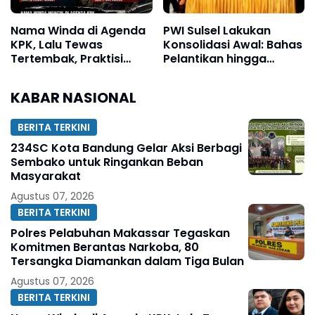
Nama Winda di Agenda
PWI Sulsel Lakukan
KPK, Lalu Tewas
Konsolidasi Awal: Bahas
Tertembak, Praktisi
Pelantikan hingga
Hukum: Jangan Ada
Agenda Porwanas 2027
Fakta yang Ditutup-
KABAR NASIONAL
Tutupi
BERITA TERKINI
234SC Kota Bandung Gelar Aksi Berbagi
Sembako untuk Ringankan Beban
Masyarakat
Agustus 07, 2026
BERITA TERKINI
Polres Pelabuhan Makassar Tegaskan
Komitmen Berantas Narkoba, 80
Tersangka Diamankan dalam Tiga Bulan
Agustus 07, 2026
BERITA TERKINI