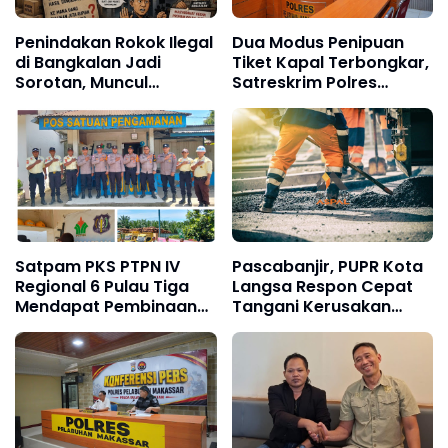
Penindakan Rokok Ilegal
Dua Modus Penipuan
di Bangkalan Jadi
Tiket Kapal Terbongkar,
Sorotan, Muncul
Satreskrim Polres
Dugaan Negosiasi
Pelabuhan Makassar
hingga Upeti Berkala
Ungkap Kasus Menonjol
Satpam PKS PTPN IV
Pascabanjir, PUPR Kota
Regional 6 Pulau Tiga
Langsa Respon Cepat
Mendapat Pembinaan
Tangani Kerusakan
Sat Binmas Polres Aceh
Jalan Seputaran Kota
Tamiang
Langsa