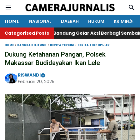
𝗛𝗢𝗠𝗘
NASIONAL
DAERAH
HUKUM
KRIMINAL
Categorised Posts
234SC Kota Bandung Gelar Aksi Berbagi Sembako unt
HOME
BANGKA BELITUNG
BERITA TERKINI
BERITA TERPOPULER
Dukung Ketahanan Pangan, Polsek
Makassar Budidayakan Ikan Lele
RISWANDI
Februari 20, 2025