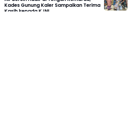
Kades Gunung Kaler Sampaikan Terima
Kasih kepada KJNI
Agustus 08, 2026
ACEH
Duka Kehilangan Dua Pelajar, Satlantas
Beri Penguatan dan Edukasi
Keselamatan di MAN 2 Aceh Utara
Agustus 08, 2026
Prabowo: Kepemimpinan Tak Bisa
Dihadiahkan, Lahir Lewat Kesulitan dan
Keberanian
Agustus 08, 2026
ACEH
Wakil Wali Kota Langsa Lepas Kontingen
Pramuka Menuju Jambore Nasional XII
Tahun 2026
Agustus 08, 2026