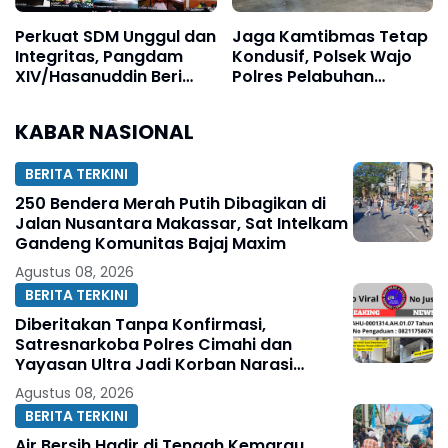
Perkuat SDM Unggul dan
Jaga Kamtibmas Tetap
Integritas, Pangdam
Kondusif, Polsek Wajo
XIV/Hasanuddin Beri
Polres Pelabuhan
Arahan kepada Jajaran
Makassar Intensifkan
Patroli KRYD
KABAR NASIONAL
BERITA TERKINI
250 Bendera Merah Putih Dibagikan di
Jalan Nusantara Makassar, Sat Intelkam
Gandeng Komunitas Bajaj Maxim
Agustus 08, 2026
BERITA TERKINI
Diberitakan Tanpa Konfirmasi,
Satresnarkoba Polres Cimahi dan
Yayasan Ultra Jadi Korban Narasi
Sepihak
Agustus 08, 2026
BERITA TERKINI
Air Bersih Hadir di Tengah Kemarau,