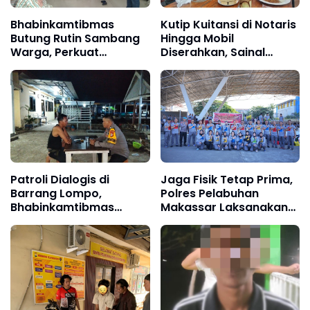
Bhabinkamtibmas
Kutip Kuitansi di Notaris
Butung Rutin Sambang
Hingga Mobil
Warga, Perkuat
Diserahkan, Sainal
Keamanan Lingkungan
Lonard Bongkar Alur
Transaksi Lahan Tello
Baru
Patroli Dialogis di
Jaga Fisik Tetap Prima,
Barrang Lompo,
Polres Pelabuhan
Bhabinkamtibmas
Makassar Laksanakan
Dengarkan Aspirasi
Tes Kesamaptaan
Warga Pesisir
Jasmani Berkala
Semester II 2026