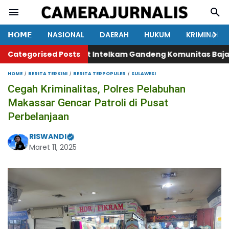
𝗛𝗢𝗠𝗘
NASIONAL
DAERAH
HUKUM
KRIMINAL
ra Makassar, Sat Intelkam Gandeng Komunitas Bajaj Maxi
Categorised Posts
HOME
BERITA TERKINI
BERITA TERPOPULER
SULAWESI
Cegah Kriminalitas, Polres Pelabuhan
Makassar Gencar Patroli di Pusat
Perbelanjaan
RISWANDI
Maret 11, 2025