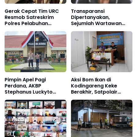
Gerak Cepat Tim URC
Transparansi
Resmob Satreskrim
Dipertanyakan,
Polres Pelabuhan
Sejumlah Wartawan
Makassar Bekuk Pencuri
Diduga Diblokir oleh
Solar dan Dongkrak
Kapolsek Camplong
Truk
Pimpin Apel Pagi
Aksi Bom Ikan di
Perdana, AKBP
Kodingareng Keke
Stephanus Luckyto
Berakhir, Satpolair
Tekankan Disiplin,
Polres Pelabuhan
Kebersihan, dan
Makassar Amankan Dua
Kecintaan terhadap
Pelaku a
Organisasi