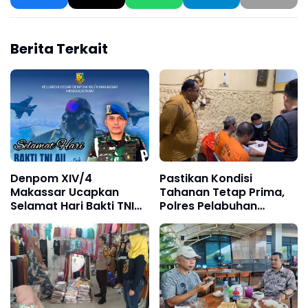
Berita Terkait
Denpom XIV/4
Pastikan Kondisi
Makassar Ucapkan
Tahanan Tetap Prima,
Selamat Hari Bakti TNI
Polres Pelabuhan
AU ke-79, Perkuat
Makassar Bersama
Sinergi Demi Indonesia
Biddokkes Polda Sulsel
Maju
Gelar Rikkes