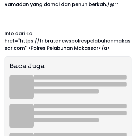
Ramadan yang damai dan penuh berkah./@²³
Info dari <a
href="https://tribratanewspolrespelabuhanmakas
sar.com" >Polres Pelabuhan Makassar</a>
𝙱𝚊𝚌𝚊 𝙹𝚞𝚐𝚊