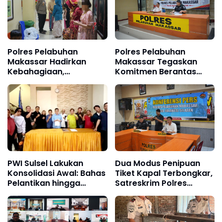
Polres Pelabuhan
Polres Pelabuhan
Makassar Hadirkan
Makassar Tegaskan
Kebahagiaan,
Komitmen Berantas
Pertemukan Tahanan
Narkoba, 80 Tersangka
dengan Keluarga di Hari
Diamankan dalam Tiga
Istimewa Pernikahan
Bulan
PWI Sulsel Lakukan
Dua Modus Penipuan
Konsolidasi Awal: Bahas
Tiket Kapal Terbongkar,
Pelantikan hingga
Satreskrim Polres
Agenda Porwanas 2027
Pelabuhan Makassar
Ungkap Kasus Menonjol