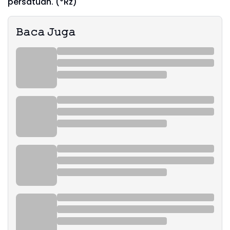
persatuan. (*Rz)
𝙱𝚊𝚌𝚊 𝙹𝚞𝚐𝚊