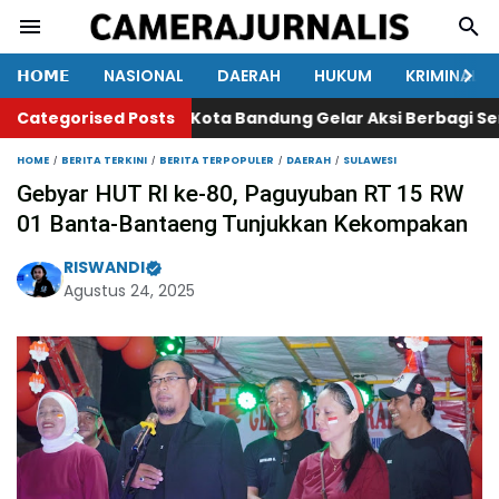
𝗛𝗢𝗠𝗘
NASIONAL
DAERAH
HUKUM
KRIMINAL
Categorised Posts
234SC Kota Bandung Gelar Aksi Berbagi Sembako
HOME
BERITA TERKINI
BERITA TERPOPULER
DAERAH
SULAWESI
Gebyar HUT RI ke-80, Paguyuban RT 15 RW
01 Banta-Bantaeng Tunjukkan Kekompakan
RISWANDI
Agustus 24, 2025