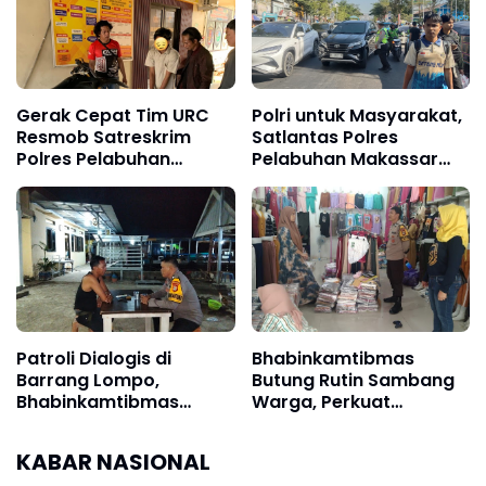
Organisasi
Gerak Cepat Tim URC
Polri untuk Masyarakat,
Resmob Satreskrim
Satlantas Polres
Polres Pelabuhan
Pelabuhan Makassar
Makassar Bekuk Pencuri
Kawal Arus Penumpang
Solar dan Dongkrak
Kapal Sandar
Truk
Patroli Dialogis di
Bhabinkamtibmas
Barrang Lompo,
Butung Rutin Sambang
Bhabinkamtibmas
Warga, Perkuat
Dengarkan Aspirasi
Keamanan Lingkungan
Warga Pesisir
KABAR NASIONAL