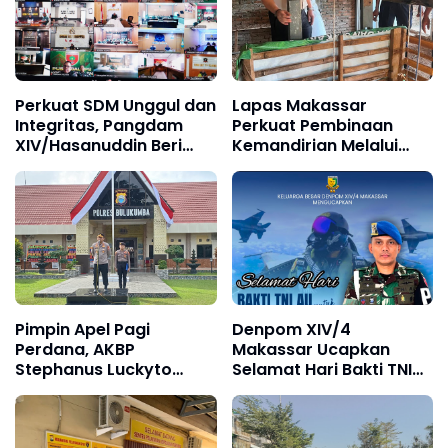
Perkuat SDM Unggul dan
Lapas Makassar
Integritas, Pangdam
Perkuat Pembinaan
XIV/Hasanuddin Beri
Kemandirian Melalui
Arahan kepada Jajaran
Chick In 306 Ekor Bibit
Ayam DOC
Pimpin Apel Pagi
Denpom XIV/4
Perdana, AKBP
Makassar Ucapkan
Stephanus Luckyto
Selamat Hari Bakti TNI
Tekankan Disiplin,
AU ke-79, Perkuat
Kebersihan, dan
Sinergi Demi Indonesia
Kecintaan terhadap
Maju