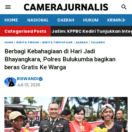
𝗛𝗢𝗠𝗘
NASIONAL
DAERAH
HUKUM
KRIMINAL
Categorised Posts
Ketua KAKI Jatim: KPPBC Kediri Tunjukkan Integritas,
HOME
BERITA TERKINI
BERITA TERPOPULER
DAERAH
SULAWESI
Berbagi Kebahagiaan di Hari Jadi
Bhayangkara, Polres Bulukumba bagikan
beras Gratis Ke Warga
RISWANDI
Juli 01, 2026