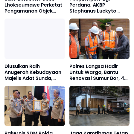
Lhokseumawe Perketat
Perdana, AKBP
Pengamanan Objek
Stephanus Luckyto
Wisata dan Car Free
Tekankan Disiplin,
Day
Kebersihan, dan
Kecintaan terhadap
Organisasi
Diusulkan Raih
Polres Langsa Hadir
Anugerah Kebudayaan
Untuk Warga, Bantu
Majelis Adat Sunda,
Renovasi Sumur Bor, 40
Kombes Hendra
Titik Air Bersih
Rochmawan, Tanggung
Jawab Bersama
Rakernis SDM Polda
Jaga Kamtibmas Tetap