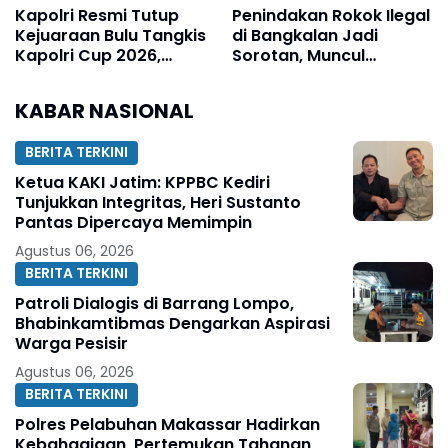
Kapolri Resmi Tutup
Penindakan Rokok Ilegal
Kejuaraan Bulu Tangkis
di Bangkalan Jadi
Kapolri Cup 2026,
Sorotan, Muncul
Tegaskan Komitmen
Dugaan Negosiasi
Polri Dukung Prestasi
hingga Upeti Berkala
KABAR NASIONAL
Atlet Nasional
BERITA TERKINI
Ketua KAKI Jatim: KPPBC Kediri
Tunjukkan Integritas, Heri Sustanto
Pantas Dipercaya Memimpin
Agustus 06, 2026
BERITA TERKINI
Patroli Dialogis di Barrang Lompo,
Bhabinkamtibmas Dengarkan Aspirasi
Warga Pesisir
Agustus 06, 2026
BERITA TERKINI
Polres Pelabuhan Makassar Hadirkan
Kebahagiaan, Pertemukan Tahanan