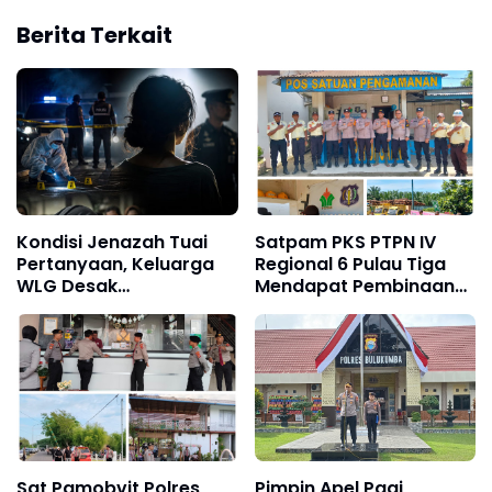
Berita Terkait
Kondisi Jenazah Tuai
Satpam PKS PTPN IV
Pertanyaan, Keluarga
Regional 6 Pulau Tiga
WLG Desak
Mendapat Pembinaan
Pengungkapan Fakta
Sat Binmas Polres Aceh
Tanpa Konflik
Tamiang
Kepentingan
Sat Pamobvit Polres
Pimpin Apel Pagi