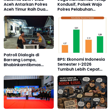
Aceh Antarkan Polres
Kondusif, Polsek Wajo
Aceh Timur Raih Dua
Polres Pelabuhan
Penghargaan
Makassar Intensifkan
Patroli KRYD
Patroli Dialogis di
BPS: Ekonomi Indonesia
Barrang Lompo,
Semester I-2026
Bhabinkamtibmas
Tumbuh Lebih Cepat
Dengarkan Aspirasi
dari Tahun 2025
Warga Pesisir