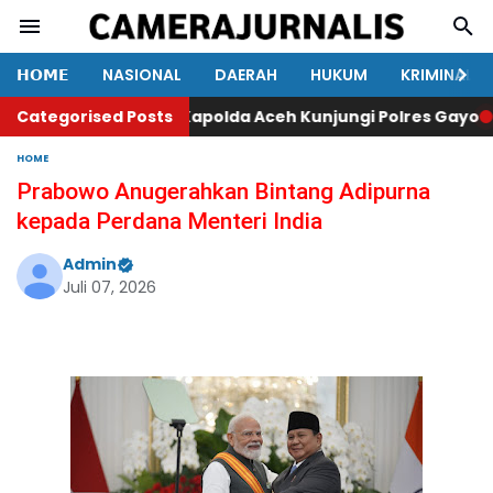
𝗛𝗢𝗠𝗘
NASIONAL
DAERAH
HUKUM
KRIMINAL
unker Wapres RI Kapolda Aceh Kunjungi Polres Gayo
Categorised Posts
Legi
HOME
Prabowo Anugerahkan Bintang Adipurna
kepada Perdana Menteri India
Admin
Juli 07, 2026