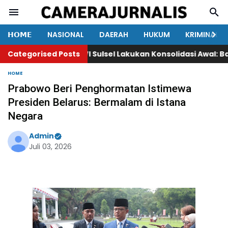
𝗛𝗢𝗠𝗘
NASIONAL
DAERAH
HUKUM
KRIMINAL
Categorised Posts
PWI Sulsel Lakukan Konsolidasi Awal: Bah
HOME
Prabowo Beri Penghormatan Istimewa
Presiden Belarus: Bermalam di Istana
Negara
Admin
Juli 03, 2026