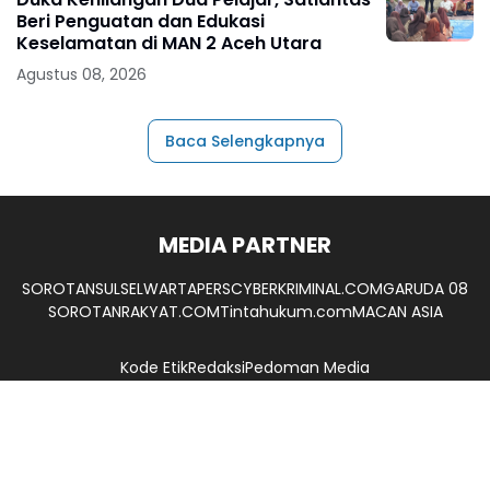
Beri Penguatan dan Edukasi
Keselamatan di MAN 2 Aceh Utara
Agustus 08, 2026
Baca Selengkapnya
MEDIA PARTNER
SOROTANSULSEL
WARTAPERS
CYBERKRIMINAL.COM
GARUDA 08
SOROTANRAKYAT.COM
Tintahukum.com
MACAN ASIA
Kode Etik
Redaksi
Pedoman Media
UU. No. 40 Tahun 1999 Tentang Pers
Camerajurnalis