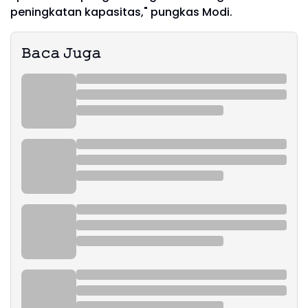
peningkatan kapasitas," pungkas Modi.
𝙱𝚊𝚌𝚊 𝙹𝚞𝚐𝚊