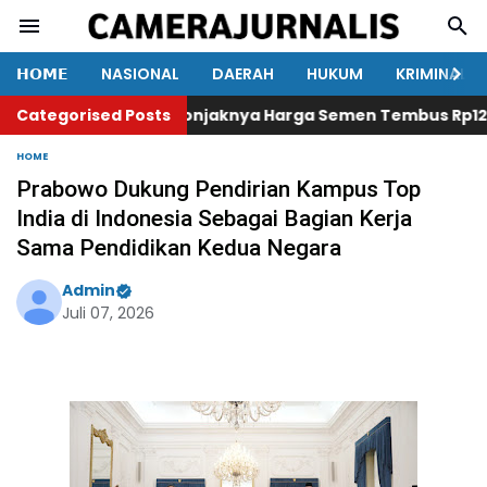
𝗛𝗢𝗠𝗘
NASIONAL
DAERAH
HUKUM
KRIMINAL
Categorised Posts
Melonjaknya Harga Semen Tembus Rp120 Ribu, 
HOME
Prabowo Dukung Pendirian Kampus Top
India di Indonesia Sebagai Bagian Kerja
Sama Pendidikan Kedua Negara
Admin
Juli 07, 2026