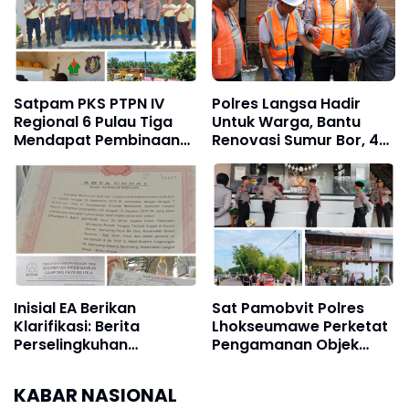
Makassar
Satpam PKS PTPN IV
Polres Langsa Hadir
Regional 6 Pulau Tiga
Untuk Warga, Bantu
Mendapat Pembinaan
Renovasi Sumur Bor, 40
Sat Binmas Polres Aceh
Titik Air Bersih
Tamiang
Inisial EA Berikan
Sat Pamobvit Polres
Klarifikasi: Berita
Lhokseumawe Perketat
Perselingkuhan
Pengamanan Objek
Terhadap Saya Adalah
Wisata dan Car Free
Tidak Benar dan Dari
Day
KABAR NASIONAL
Narasumber Sesat