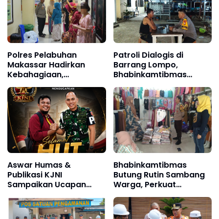
Aparat Bertindak
Polres Pelabuhan
Patroli Dialogis di
Makassar Hadirkan
Barrang Lompo,
Kebahagiaan,
Bhabinkamtibmas
Pertemukan Tahanan
Dengarkan Aspirasi
dengan Keluarga di Hari
Warga Pesisir
Istimewa Pernikahan
Aswar Humas &
Bhabinkamtibmas
Publikasi KJNI
Butung Rutin Sambang
Sampaikan Ucapan
Warga, Perkuat
Selamat Ulang Tahun
Keamanan Lingkungan
kepada Komandan
Denpom XIV/4