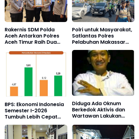
Rakernis SDM Polda
Polri untuk Masyarakat,
Aceh Antarkan Polres
Satlantas Polres
Aceh Timur Raih Dua
Pelabuhan Makassar
Penghargaan
Kawal Arus Penumpang
Kapal Sandar
Diduga Ada Oknum
BPS: Ekonomi Indonesia
Berkedok Aktivis dan
Semester I-2026
Wartawan Lakukan
Tumbuh Lebih Cepat
Dugaan Pemerasan,
dari Tahun 2025
Ketua LSM Forum
Rakyat Bersatu Minta