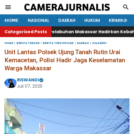
𝗛𝗢𝗠𝗘
NASIONAL
DAERAH
HUKUM
KRIMINAL
isir
Categorised Posts
Polres Pelabuhan Makassar Hadirkan Kebahagiaan, 
HOME
BERITA TERKINI
BERITA TERPOPULER
DAERAH
SULAWESI
Unit Lantas Polsek Ujung Tanah Rutin Urai
Kemacetan, Polisi Hadir Jaga Keselamatan
Warga Makassar
RISWANDI
Juli 07, 2026