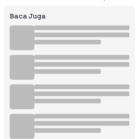
𝙱𝚊𝚌𝚊 𝙹𝚞𝚐𝚊