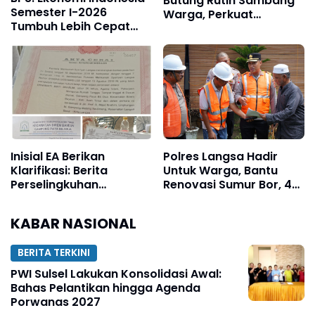
Butung Rutin Sambang
Semester I-2026
Warga, Perkuat
Tumbuh Lebih Cepat
Keamanan Lingkungan
dari Tahun 2025
Inisial EA Berikan
Polres Langsa Hadir
Klarifikasi: Berita
Untuk Warga, Bantu
Perselingkuhan
Renovasi Sumur Bor, 40
Terhadap Saya Adalah
Titik Air Bersih
Tidak Benar dan Dari
KABAR NASIONAL
Narasumber Sesat
BERITA TERKINI
PWI Sulsel Lakukan Konsolidasi Awal:
Bahas Pelantikan hingga Agenda
Porwanas 2027