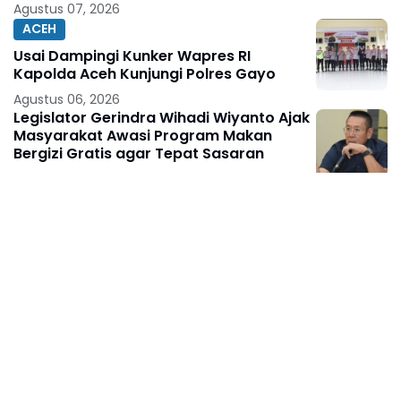
Agustus 07, 2026
ACEH
Usai Dampingi Kunker Wapres RI
Kapolda Aceh Kunjungi Polres Gayo
Agustus 06, 2026
Legislator Gerindra Wihadi Wiyanto Ajak
Masyarakat Awasi Program Makan
Bergizi Gratis agar Tepat Sasaran
Agustus 06, 2026
Legislator Gerindra Marlyn Maisarah
Tinjau Jembatan Gantung Cibeber,
Pastikan Aspirasi Warga Terlaksana
Agustus 06, 2026
Legislator Gerindra Kartika Sandra Desi
Dorong UMKM Palembang Lindungi
Merek Usaha
Agustus 06, 2026
Tingkatkan Daya Saing Indonesia, BRIN
Fokus Kembangkan Teknologi Nuklir
hingga AI