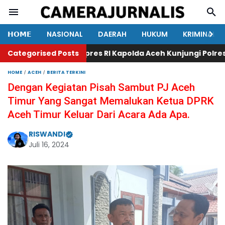
𝗛𝗢𝗠𝗘
NASIONAL
DAERAH
HUKUM
KRIMINAL
pingi Kunker Wapres RI Kapolda Aceh Kunjungi Polres Gay
Categorised Posts
HOME
ACEH
BERITA TERKINI
Dengan Kegiatan Pisah Sambut PJ Aceh
Timur Yang Sangat Memalukan Ketua DPRK
Aceh Timur Keluar Dari Acara Ada Apa.
RISWANDI
Juli 16, 2024