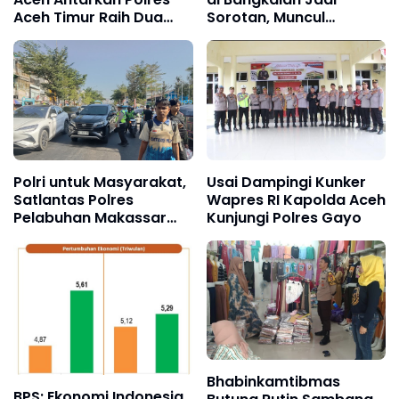
Aceh Timur Raih Dua
Sorotan, Muncul
Penghargaan
Dugaan Negosiasi
hingga Upeti Berkala
Polri untuk Masyarakat,
Usai Dampingi Kunker
Satlantas Polres
Wapres RI Kapolda Aceh
Pelabuhan Makassar
Kunjungi Polres Gayo
Kawal Arus Penumpang
Kapal Sandar
Bhabinkamtibmas
BPS: Ekonomi Indonesia