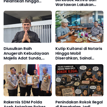
Pelantikan hingga
Wartawan Lakukan
Agenda Porwanas 2027
Dugaan Pemerasan,
Ketua LSM Forum
Rakyat Bersatu Minta
Aparat Bertindak
Diusulkan Raih
Kutip Kuitansi di Notaris
Anugerah Kebudayaan
Hingga Mobil
Majelis Adat Sunda,
Diserahkan, Sainal
Kombes Hendra
Lonard Bongkar Alur
Rochmawan, Tanggung
Transaksi Lahan Tello
Jawab Bersama
Baru
Rakernis SDM Polda
Penindakan Rokok Ilegal
Aceh Antarkan Polres
di Bangkalan Jadi