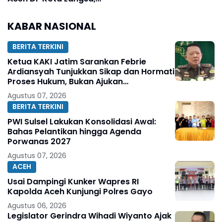
Mualem : "Kita Harus
Menangkan Kandidat
KABAR NASIONAL
Dari Parta Aceh"
BERITA TERKINI
Ketua KAKI Jatim Sarankan Febrie
Ardiansyah Tunjukkan Sikap dan Hormati
Proses Hukum, Bukan Ajukan
Praperadilan
Agustus 07, 2026
BERITA TERKINI
PWI Sulsel Lakukan Konsolidasi Awal:
Bahas Pelantikan hingga Agenda
Porwanas 2027
Agustus 07, 2026
ACEH
Usai Dampingi Kunker Wapres RI
Kapolda Aceh Kunjungi Polres Gayo
Agustus 06, 2026
Legislator Gerindra Wihadi Wiyanto Ajak