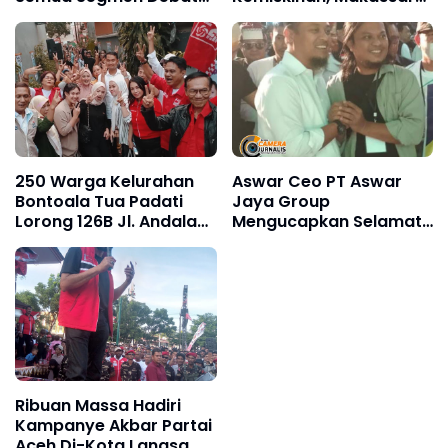
Kandidat Pilgub Sulsel
Justru Naik
Berdasarkan Data
250 Warga Kelurahan
Aswar Ceo PT Aswar
Bontoala Tua Padati
Jaya Group
Lorong 126B Jl. Andalas,
Mengucapkan Selamat
Seto : Masih Banyak
Atas Terpilihnya Bapak
Masyarakat Makassar
Andi Sudirman Sulaiman
Kurang Nyaman
Sebagai Pemenang
Calon Gubernur
Hitungan Cepat
Ribuan Massa Hadiri
Kampanye Akbar Partai
Aceh Di-Kota Langsa,