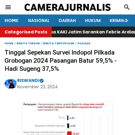
𝗛𝗢𝗠𝗘
NASIONAL
DAERAH
HUKUM
KRIMINAL
Categorised Posts
Ketua KAKI Jatim Sarankan Febrie Ardiansyah
HOME
BERITA TERKINI
BERITA TERPOPULER
PILKADA
Tinggal Sepekan Survei Indopol Pilkada
Grobogan 2024 Pasangan Batur 59,5% -
Hadi Sugeng 37,5%
RISWANDI
November 23, 2024