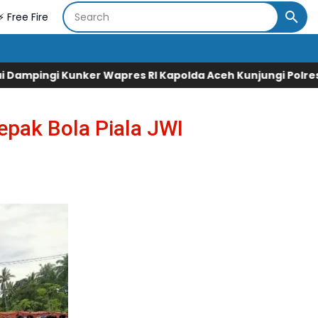
⚡ Free Fire
apres RI Kapolda Aceh Kunjungi Polres Gayo
Legislator G
pak Bola Piala JWI