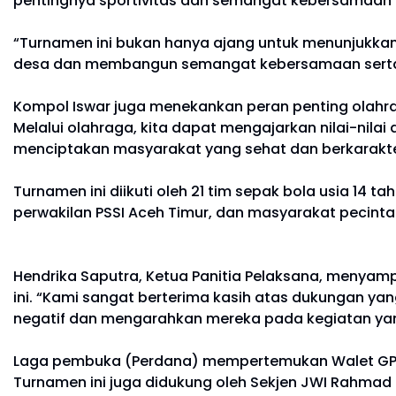
pentingnya sportivitas dan semangat kebersamaan 
“Turnamen ini bukan hanya ajang untuk menunjukkan
desa dan membangun semangat kebersamaan serta m
Kompol Iswar juga menekankan peran penting olahr
Melalui olahraga, kita dapat mengajarkan nilai-nilai 
menciptakan masyarakat yang sehat dan berkarakte
Turnamen ini diikuti oleh 21 tim sepak bola usia 14 t
perwakilan PSSI Aceh Timur, dan masyarakat pecinta
Hendrika Saputra, Ketua Panitia Pelaksana, menyam
ini. “Kami sangat berterima kasih atas dukungan yan
negatif dan mengarahkan mereka pada kegiatan yang 
Laga pembuka (Perdana) mempertemukan Walet GP 
Turnamen ini juga didukung oleh Sekjen JWI Rahmad