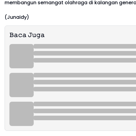
membangun semangat olahraga di kalangan genera
(Junaidy)
𝙱𝚊𝚌𝚊 𝙹𝚞𝚐𝚊