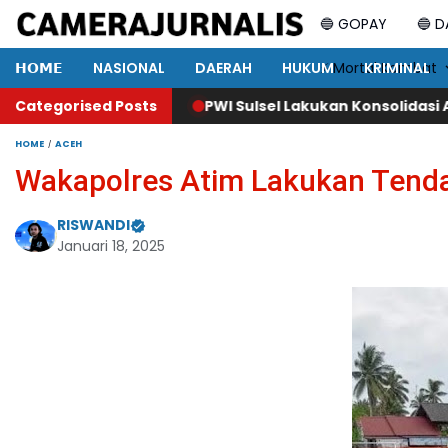
🔵 GOPAY
🔵 
𝗛𝗢𝗠𝗘
NASIONAL
DAERAH
HUKUM
⚡ Mortal Kombat
KRIMINAL
Categorised Posts
PWI Sulsel Lakukan Konsolidasi Awal: Bahas Pelant
HOME
ACEH
Wakapolres Atim Lakukan Tend
RISWANDI
Januari 18, 2025