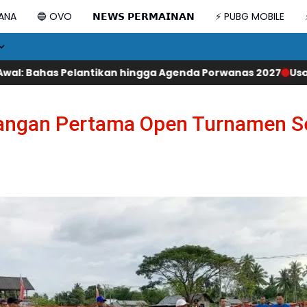
DANA
🔵 OVO
𝗡𝗘𝗪𝗦 𝗣𝗘𝗥𝗠𝗔𝗜𝗡𝗔𝗡
⚡ PUBG MOBILE
ikan hingga Agenda Porwanas 2027
Usai Dampingi Kunker W
angan Pertama Open Turnamen Se