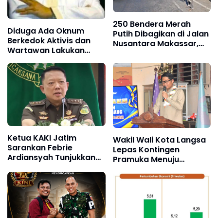
250 Bendera Merah
Diduga Ada Oknum
Putih Dibagikan di Jalan
Berkedok Aktivis dan
Nusantara Makassar,
Wartawan Lakukan
Sat Intelkam Gandeng
Dugaan Pemerasan,
Komunitas Bajaj Maxim
Ketua LSM Forum
Rakyat Bersatu Minta
Aparat Bertindak
Ketua KAKI Jatim
Wakil Wali Kota Langsa
Sarankan Febrie
Lepas Kontingen
Ardiansyah Tunjukkan
Pramuka Menuju
Sikap dan Hormati
Jambore Nasional XII
Proses Hukum, Bukan
Tahun 2026
Ajukan Praperadilan