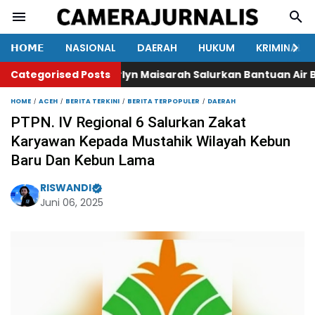
𝗛𝗢𝗠𝗘
NASIONAL
DAERAH
HUKUM
KRIMINAL
Categorised Posts
Marlyn Maisarah Salurkan Bantuan Air Bersih
HOME
ACEH
BERITA TERKINI
BERITA TERPOPULER
DAERAH
PTPN. IV Regional 6 Salurkan Zakat
Karyawan Kepada Mustahik Wilayah Kebun
Baru Dan Kebun Lama
RISWANDI
Juni 06, 2025