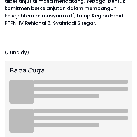
dlberlanjut di masa mendatang, sebagai bentuk
komitmen berkelanjutan dalam membangun
kesejahteraan masyarakat", tutup Region Head
PTPN. lV Rehional 6, Syahriadi Siregar.
(Junaidy)
𝙱𝚊𝚌𝚊 𝙹𝚞𝚐𝚊