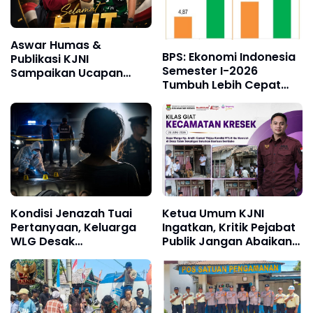
Aswar Humas &
BPS: Ekonomi Indonesia
Publikasi KJNI
Semester I-2026
Sampaikan Ucapan
Tumbuh Lebih Cepat
Selamat Ulang Tahun
dari Tahun 2025
kepada Komandan
Denpom XIV/4
Makassar
Kondisi Jenazah Tuai
Ketua Umum KJNI
Pertanyaan, Keluarga
Ingatkan, Kritik Pejabat
WLG Desak
Publik Jangan Abaikan
Pengungkapan Fakta
Fakta di Lapangan
Tanpa Konflik
Kepentingan