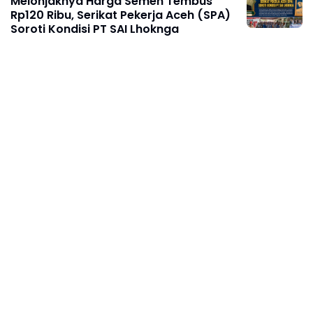
Melonjaknya Harga Semen Tembus
Rp120 Ribu, Serikat Pekerja Aceh (SPA)
Soroti Kondisi PT SAI Lhoknga
Agustus 08, 2026
BERITA TERKINI
Ketua Umum KJNI Ingatkan, Kritik
Pejabat Publik Jangan Abaikan Fakta di
Lapangan
Agustus 08, 2026
BERITA TERKINI
250 Bendera Merah Putih Dibagikan di
Jalan Nusantara Makassar, Sat Intelkam
Gandeng Komunitas Bajaj Maxim
Agustus 08, 2026
BERITA TERKINI
Diberitakan Tanpa Konfirmasi,
Satresnarkoba Polres Cimahi dan
Yayasan Ultra Jadi Korban Narasi
Sepihak
Agustus 08, 2026